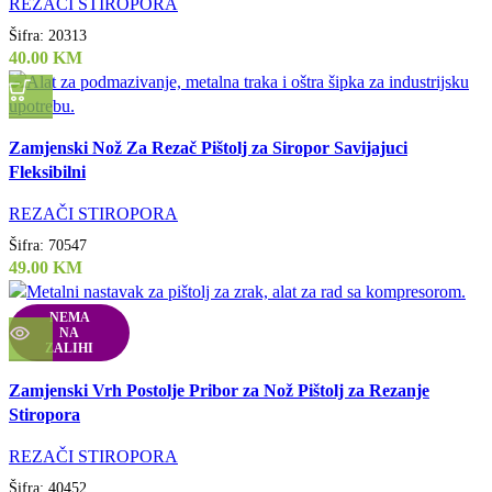
REZAČI STIROPORA
Šifra:
20313
40.00
KM
Uporedi
Zamjenski Nož Za Rezač Pištolj za Siropor Savijajuci
Quick view
Fleksibilni
Dodaj u listu želja
REZAČI STIROPORA
Šifra:
70547
49.00
KM
NEMA
NA
ZALIHI
Uporedi
Zamjenski Vrh Postolje Pribor za Nož Pištolj za Rezanje
Quick view
Stiropora
Dodaj u listu želja
REZAČI STIROPORA
Šifra:
40452