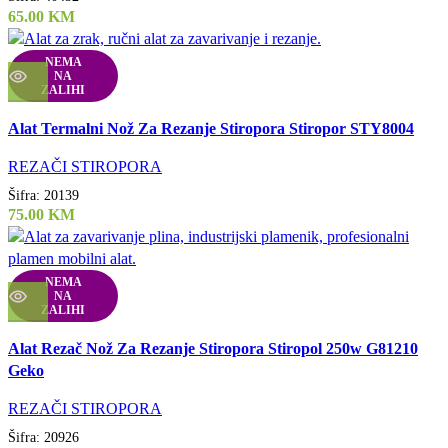
65.00
KM
NEMA
NA
ZALIHI
Uporedi
Alat Termalni Nož Za Rezanje Stiropora Stiropor STY8004
Quick view
Dodaj u listu želja
REZAČI STIROPORA
Šifra:
20139
75.00
KM
NEMA
NA
ZALIHI
Uporedi
Alat Rezač Nož Za Rezanje Stiropora Stiropol 250w G81210
Quick view
Geko
Dodaj u listu želja
REZAČI STIROPORA
Šifra:
20926