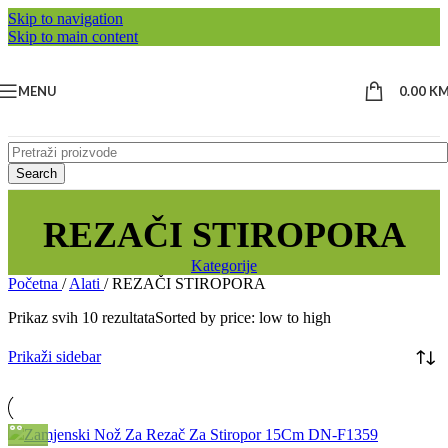
Skip to navigation
Skip to main content
MENU
0.00
K
Search
REZAČI STIROPORA
Kategorije
Početna
/
Alati
/
REZAČI STIROPORA
Prikaz svih 10 rezultata
Sorted by price: low to high
Prikaži sidebar