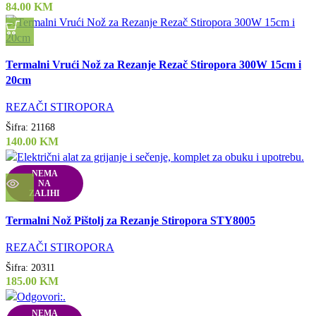
84.00
KM
Uporedi
Termalni Vrući Nož za Rezanje Rezač Stiropora 300W 15cm i
Quick view
20cm
Dodaj u listu želja
REZAČI STIROPORA
Šifra:
21168
140.00
KM
NEMA
NA
ZALIHI
Uporedi
Termalni Nož Pištolj za Rezanje Stiropora STY8005
Quick view
Dodaj u listu želja
REZAČI STIROPORA
Šifra:
20311
185.00
KM
NEMA