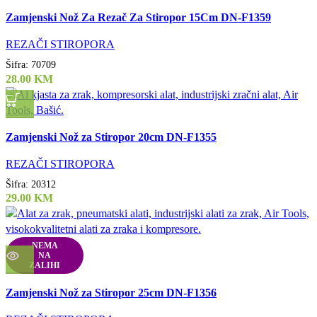
Uporedi
Zamjenski Nož Za Rezač Za Stiropor 15Cm DN-F1359
Quick view
Dodaj u listu želja
REZAČI STIROPORA
Šifra:
70709
28.00
KM
Uporedi
Zamjenski Nož za Stiropor 20cm DN-F1355
Quick view
Dodaj u listu želja
REZAČI STIROPORA
Šifra:
20312
29.00
KM
NEMA
NA
ZALIHI
Uporedi
Zamjenski Nož za Stiropor 25cm DN-F1356
Quick view
Dodaj u listu želja