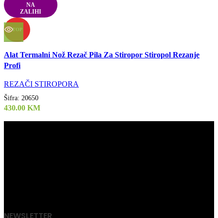
NA
ZALIHI
TOP
Uporedi
Alat Termalni Nož Rezač Pila Za Stiropor Stiropol Rezanje
Quick view
Profi
Dodaj u listu želja
REZAČI STIROPORA
Šifra:
20650
430.00
KM
Air Tools d.o.o.
061 808 244
Kod Doma
75272 Đurđevik
NEWSLETTER