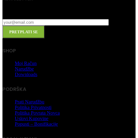
Pretplatite se na naš newsletter.
SHOP
Moj Račun
Narudžbe
Downloads
PODRŠKA
Prati Narudžbu
Politika Privatnosti
Politika Povrata Novca
Uslovi Kupovine
Popusti – Bonifikacije