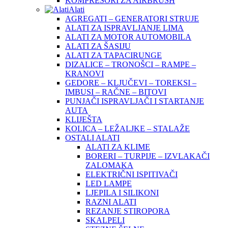
KOMPRESORI ZA AIRBRUSH
Alati
AGREGATI – GENERATORI STRUJE
ALATI ZA ISPRAVLJANJE LIMA
ALATI ZA MOTOR AUTOMOBILA
ALATI ZA ŠASIJU
ALATI ZA TAPACIRUNGE
DIZALICE – TRONOŠCI – RAMPE –
KRANOVI
GEDORE – KLJUČEVI – TOREKSI –
IMBUSI – RAČNE – BITOVI
PUNJAČI ISPRAVLJAČI I STARTANJE
AUTA
KLIJEŠTA
KOLICA – LEŽALJKE – STALAŽE
OSTALI ALATI
ALATI ZA KLIME
BORERI – TURPIJE – IZVLAKAČI
ZALOMAKA
ELEKTRIČNI ISPITIVAČI
LED LAMPE
LJEPILA I SILIKONI
RAZNI ALATI
REZANJE STIROPORA
SKALPELI