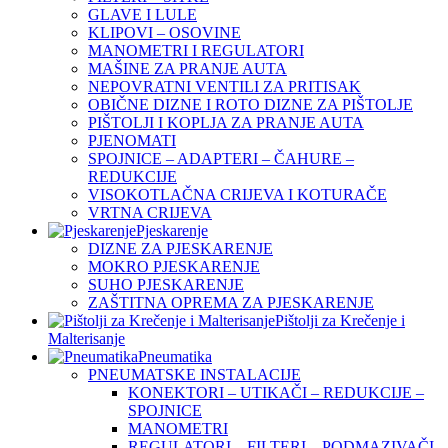
GLAVE I LULE
KLIPOVI – OSOVINE
MANOMETRI I REGULATORI
MAŠINE ZA PRANJE AUTA
NEPOVRATNI VENTILI ZA PRITISAK
OBIČNE DIZNE I ROTO DIZNE ZA PIŠTOLJE
PIŠTOLJI I KOPLJA ZA PRANJE AUTA
PJENOMATI
SPOJNICE – ADAPTERI – ČAHURE –
REDUKCIJE
VISOKOTLAČNA CRIJEVA I KOTURAČE
VRTNA CRIJEVA
Pjeskarenje
DIZNE ZA PJESKARENJE
MOKRO PJESKARENJE
SUHO PJESKARENJE
ZAŠTITNA OPREMA ZA PJESKARENJE
Pištolji za Krečenje i
Malterisanje
Pneumatika
PNEUMATSKE INSTALACIJE
KONEKTORI – UTIKAČI – REDUKCIJE –
SPOJNICE
MANOMETRI
REGULATORI – FILTERI – PODMAZIVAČI