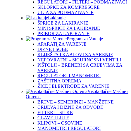
REGULATORI – FILTERI – PODMAZIVAČI
SKLOPKE ZA KOMPRESORE
ULJA ZA PODMAZIVANJE
Lakiranje
ŠPRICE ZA LAKIRANJE
MINI ŠPRICE ZA LAKIRANJE
PRIBOR ZA LAKIRANJE
Program za Varenje
APARATI ZA VARENJE
DIZNE I ŠOBE
KLIJEŠTA I KABLOVI ZA VARENJE
NEPOVRATNI – SIGURNOSNI VENTILI
PIŠTOLJI – BRENERI SA CRIJEVIMA ZA
VARENJE
REGULATORI I MANOMETRI
ZAŠTITNA OPREMA
ŽICE I ELEKTRODE ZA VARENJE
Visokotlačne Mašine i
Oprema
BRTVE – SEMERINZI – MANŽETNE
CRIJEVA I DIZNE ZA ODVODE
FILTERI – SITKE
GLAVE I LULE
KLIPOVI – OSOVINE
MANOMETRI I REGULATORI