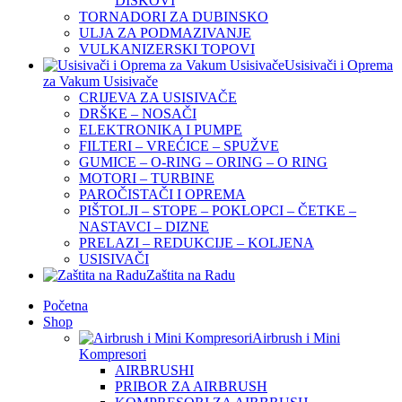
DISKOVI
TORNADORI ZA DUBINSKO
ULJA ZA PODMAZIVANJE
VULKANIZERSKI TOPOVI
Usisivači i Oprema
za Vakum Usisivače
CRIJEVA ZA USISIVAČE
DRŠKE – NOSAČI
ELEKTRONIKA I PUMPE
FILTERI – VREĆICE – SPUŽVE
GUMICE – O-RING – ORING – O RING
MOTORI – TURBINE
PAROČISTAČI I OPREMA
PIŠTOLJI – STOPE – POKLOPCI – ČETKE –
NASTAVCI – DIZNE
PRELAZI – REDUKCIJE – KOLJENA
USISIVAČI
Zaštita na Radu
Početna
Shop
Airbrush i Mini
Kompresori
AIRBRUSHI
PRIBOR ZA AIRBRUSH