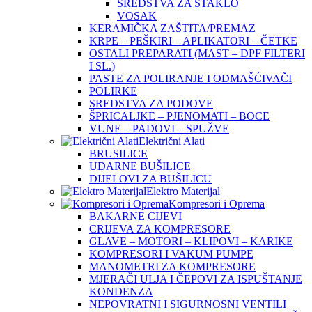
SREDSTVA ZA STAKLO
VOSAK
KERAMIČKA ZAŠTITA/PREMAZ
KRPE – PEŠKIRI – APLIKATORI – ČETKE
OSTALI PREPARATI (MAST – DPF FILTERI
I SL.)
PASTE ZA POLIRANJE I ODMAŠĆIVAČI
POLIRKE
SREDSTVA ZA PODOVE
ŠPRICALJKE – PJENOMATI – BOCE
VUNE – PADOVI – SPUŽVE
Električni Alati
BRUSILICE
UDARNE BUŠILICE
DIJELOVI ZA BUŠILICU
Elektro Materijal
Kompresori i Oprema
BAKARNE CIJEVI
CRIJEVA ZA KOMPRESORE
GLAVE – MOTORI – KLIPOVI – KARIKE
KOMPRESORI I VAKUM PUMPE
MANOMETRI ZA KOMPRESORE
MJERAČI ULJA I ČEPOVI ZA ISPUŠTANJE
KONDENZA
NEPOVRATNI I SIGURNOSNI VENTILI