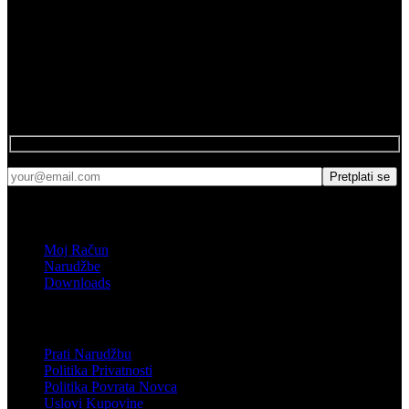
75272 Đurđevik
Newsletter
Pretplatite se na naš newsletter.
Shop
Moj Račun
Narudžbe
Downloads
Podrška
Prati Narudžbu
Politika Privatnosti
Politika Povrata Novca
Uslovi Kupovine