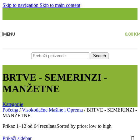
Skip to navigation
Skip to main content
MENU
0.00
K
Search
BRTVE - SEMERINZI -
MANŽETNE
Kategorije
Početna
/
Visokotlačne Mašine i Oprema
/
BRTVE - SEMERINZI -
MANŽETNE
Prikaz 1–12 od 64 rezultata
Sorted by price: low to high
Prikaži sidebar