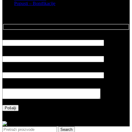
Popusti – Bonifikacije
Posalji Email
Vaše ime
Vaš email
Naslov poruke
Vaša poruka
Please leave this field empty.
Copyright 2025 l Made by Salih&Sakinah
Search