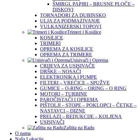
ŠMIRGL PAPIRI – BRUSNE PLOČE –
DISKOVI
TORNADORI ZA DUBINSKO
ULJA ZA PODMAZIVANJE
VULKANIZERSKI TOPOVI
Trimeri i Kosilice
KOSILICE
TRIMERI
OPREMA ZA KOSILICE
OPREMA ZA TRIMERE
Usisivači i Oprema
CRIJEVA ZA USISIVAČE
DRŠKE – NOSAČI
ELEKTRONIKA I PUMPE
FILTERI – VREĆICE – SPUŽVE
GUMICE – O-RING – ORING – O RING
MOTORI – TURBINE
PAROČISTAČI I OPREMA
PIŠTOLJI – STOPE – POKLOPCI – ČETKE –
NASTAVCI – DIZNE
PRELAZI – REDUKCIJE – KOLJENA
USISIVAČI
Zaštita na Radu
O nama
Naša Lokacija