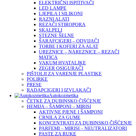
ELEKTRIČNI ISPITIVAČI
LED LAMPE
LJEPILA I SILIKONI
RAZNI ALATI
REZAČI STIROPORA
SKALPELI
STEZNE ŠELNE
ŠARAFCIGERI – ODVIJAČI
TORBE I KOFERI ZA ALAT
UREZNICE – NAREZNICE – REZAČI
MATICA
VAKUM HVATALJKE
ZEGER OSIGURAČI
PIŠTOLJI ZA VARENJE PLASTIKE
POLIRKE
PRESE
RADAPCIGERI I IZVLAKAČI
Autokozmetika
ČETKE ZA DUBINSKO ČIŠĆENJE
HEMIJA – ŠAMPONI – MIRISI
AKTIVNE PJENE I ŠAMPONI
CRNILA ZA GUME
KONCENTRATI ZA DUBINSKO ČIŠĆENJE
PARFEMI – MIRISI – NEUTRALIZATORI
PASTE ZA RUKE