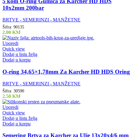
5 kom O-ring Gumica za Karcher HD HDS
10x2mm 200bar
BRTVE - SEMERINZI - MANŽETNE
Šifra:
90135
2.00
KM
Uporedi
Quick view
Dodaj u listu želja
Dodaj u korpu
O-ring 34,65×1,78mm Za Karcher HD HDS Oring
BRTVE - SEMERINZI - MANŽETNE
Šifra:
30590
2.50
KM
Uporedi
Quick view
Dodaj u listu želja
Dodaj u korpu
Semering Brtva za Karcher za Ulje 13x20x4/6 mm