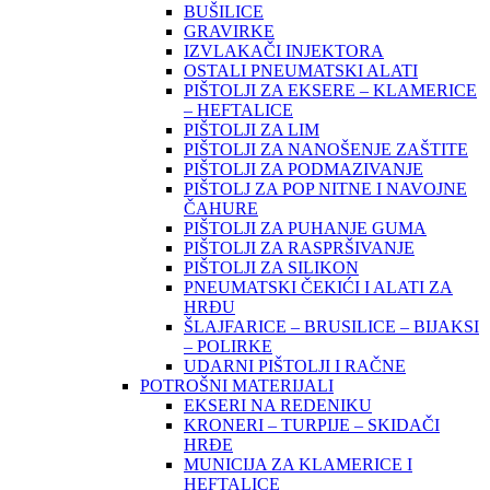
BUŠILICE
GRAVIRKE
IZVLAKAČI INJEKTORA
OSTALI PNEUMATSKI ALATI
PIŠTOLJI ZA EKSERE – KLAMERICE
– HEFTALICE
PIŠTOLJI ZA LIM
PIŠTOLJI ZA NANOŠENJE ZAŠTITE
PIŠTOLJI ZA PODMAZIVANJE
PIŠTOLJ ZA POP NITNE I NAVOJNE
ČAHURE
PIŠTOLJI ZA PUHANJE GUMA
PIŠTOLJI ZA RASPRŠIVANJE
PIŠTOLJI ZA SILIKON
PNEUMATSKI ČEKIĆI I ALATI ZA
HRĐU
ŠLAJFARICE – BRUSILICE – BIJAKSI
– POLIRKE
UDARNI PIŠTOLJI I RAČNE
POTROŠNI MATERIJALI
EKSERI NA REDENIKU
KRONERI – TURPIJE – SKIDAČI
HRĐE
MUNICIJA ZA KLAMERICE I
HEFTALICE