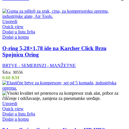
Uporedi
Quick view
Dodaj u listu želja
Dodaj u korpu
O-ring 5,28×1,78 ide na Karcher Click Brzu
Spojnicu Oring
BRTVE - SEMERINZI - MANŽETNE
Šifra:
30556
0.60
KM
Uporedi
Quick view
Dodaj u listu želja
Dodaj u korpu