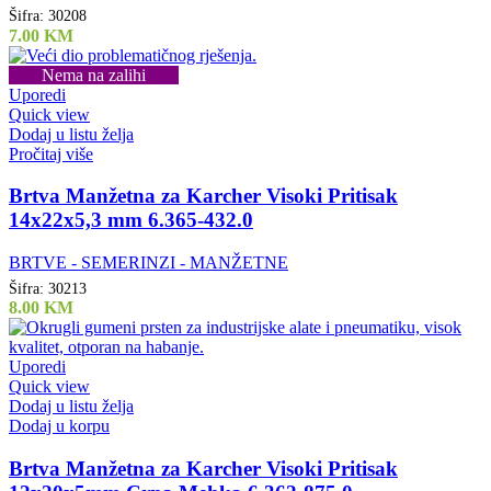
Šifra:
30208
7.00
KM
Nema na zalihi
Uporedi
Quick view
Dodaj u listu želja
Pročitaj više
Brtva Manžetna za Karcher Visoki Pritisak
14x22x5,3 mm 6.365-432.0
BRTVE - SEMERINZI - MANŽETNE
Šifra:
30213
8.00
KM
Uporedi
Quick view
Dodaj u listu želja
Dodaj u korpu
Brtva Manžetna za Karcher Visoki Pritisak