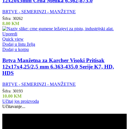
12x20x5mm Crna Mehka 6.362-875.0
BRTVE - SEMERINZI - MANŽETNE
Šifra:
30262
8.00
KM
Uporedi
Quick view
Dodaj u listu želja
Dodaj u korpu
Brtva Manžetna za Karcher Visoki Pritisak
12x17x4,25/2,5 mm 6.363-435.0 Serije K7, HD,
HDS
BRTVE - SEMERINZI - MANŽETNE
Šifra:
30193
10.00
KM
Učitaj jos proizvoda
Učitavanje...
Air Tools d.o.o.
061 808 244
Kod Doma