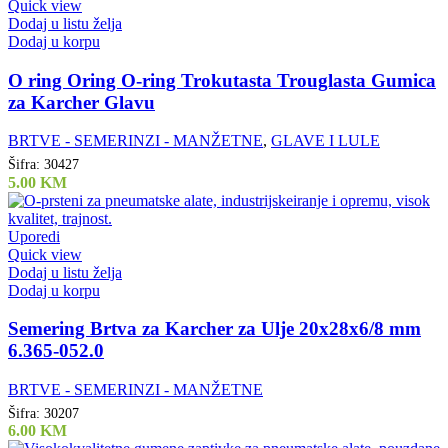
Quick view
Dodaj u listu želja
Dodaj u korpu
O ring Oring O-ring Trokutasta Trouglasta Gumica
za Karcher Glavu
BRTVE - SEMERINZI - MANŽETNE
,
GLAVE I LULE
Šifra:
30427
5.00
KM
Uporedi
Quick view
Dodaj u listu želja
Dodaj u korpu
Semering Brtva za Karcher za Ulje 20x28x6/8 mm
6.365-052.0
BRTVE - SEMERINZI - MANŽETNE
Šifra:
30207
6.00
KM