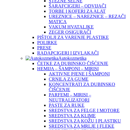
STEZNE ŠELNE
ŠARAFCIGERI – ODVIJAČI
TORBE I KOFERI ZA ALAT
UREZNICE – NAREZNICE – REZAČI
MATICA
VAKUM HVATALJKE
ZEGER OSIGURAČI
PIŠTOLJI ZA VARENJE PLASTIKE
POLIRKE
PRESE
RADAPCIGERI I IZVLAKAČI
Autokozmetika
ČETKE ZA DUBINSKO ČIŠĆENJE
HEMIJA – ŠAMPONI – MIRISI
AKTIVNE PJENE I ŠAMPONI
CRNILA ZA GUME
KONCENTRATI ZA DUBINSKO
ČIŠĆENJE
PARFEMI – MIRISI –
NEUTRALIZATORI
PASTE ZA RUKE
SREDSTVA ZA FELGE I MOTORE
SREDSTVA ZA KLIME
SREDSTVA ZA KOŽU I PLASTIKU
SREDSTVA ZA MRLJE I FLEKE