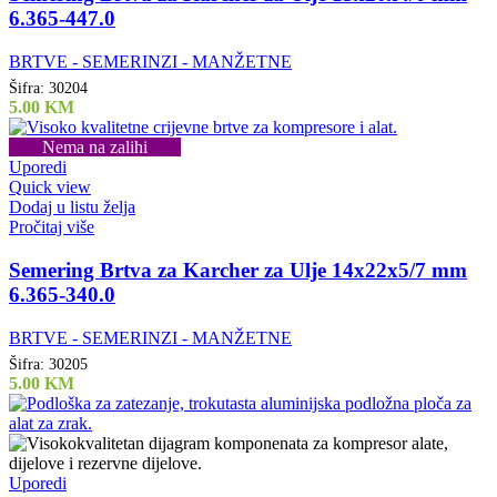
6.365-447.0
BRTVE - SEMERINZI - MANŽETNE
Šifra:
30204
5.00
KM
Nema na zalihi
Uporedi
Quick view
Dodaj u listu želja
Pročitaj više
Semering Brtva za Karcher za Ulje 14x22x5/7 mm
6.365-340.0
BRTVE - SEMERINZI - MANŽETNE
Šifra:
30205
5.00
KM
Uporedi