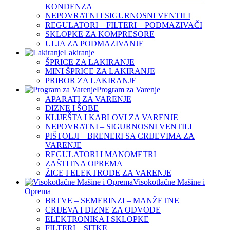
KONDENZA
NEPOVRATNI I SIGURNOSNI VENTILI
REGULATORI – FILTERI – PODMAZIVAČI
SKLOPKE ZA KOMPRESORE
ULJA ZA PODMAZIVANJE
Lakiranje
ŠPRICE ZA LAKIRANJE
MINI ŠPRICE ZA LAKIRANJE
PRIBOR ZA LAKIRANJE
Program za Varenje
APARATI ZA VARENJE
DIZNE I ŠOBE
KLIJEŠTA I KABLOVI ZA VARENJE
NEPOVRATNI – SIGURNOSNI VENTILI
PIŠTOLJI – BRENERI SA CRIJEVIMA ZA
VARENJE
REGULATORI I MANOMETRI
ZAŠTITNA OPREMA
ŽICE I ELEKTRODE ZA VARENJE
Visokotlačne Mašine i
Oprema
BRTVE – SEMERINZI – MANŽETNE
CRIJEVA I DIZNE ZA ODVODE
ELEKTRONIKA I SKLOPKE
FILTERI – SITKE