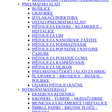
PNEUMATSKI ALATI
BUŠILICE
GRAVIRKE
IZVLAKAČI INJEKTORA
OSTALI PNEUMATSKI ALATI
PIŠTOLJI ZA EKSERE – KLAMERICE –
HEFTALICE
PIŠTOLJI ZA LIM
PIŠTOLJI ZA NANOŠENJE ZAŠTITE
PIŠTOLJI ZA PODMAZIVANJE
PIŠTOLJI ZA POP NITNE I NAVOJNE
ČAHURE
PIŠTOLJI ZA PUHANJE GUMA
PIŠTOLJI ZA RASPRŠIVANJE
PIŠTOLJI ZA SILIKON
PNEUMATSKI ČEKIĆI I ALATI ZA HRĐU
ŠLAJFARICE – BRUSILICE – BIJAKSI –
POLIRKE
UDARNI PIŠTOLJI I RAČNE
POTROŠNI MATERIJALI
EKSERI NA REDENIKU
KRONERI – TURPIJE – SKIDAČI HRĐE
MUNICIJA ZA KLAMERICE I HEFTALICE
ŠMIRGL PAPIRI – BRUSNE PLOČE –