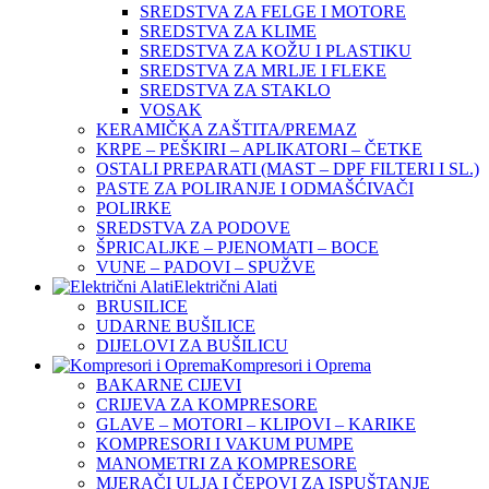
SREDSTVA ZA FELGE I MOTORE
SREDSTVA ZA KLIME
SREDSTVA ZA KOŽU I PLASTIKU
SREDSTVA ZA MRLJE I FLEKE
SREDSTVA ZA STAKLO
VOSAK
KERAMIČKA ZAŠTITA/PREMAZ
KRPE – PEŠKIRI – APLIKATORI – ČETKE
OSTALI PREPARATI (MAST – DPF FILTERI I SL.)
PASTE ZA POLIRANJE I ODMAŠĆIVAČI
POLIRKE
SREDSTVA ZA PODOVE
ŠPRICALJKE – PJENOMATI – BOCE
VUNE – PADOVI – SPUŽVE
Električni Alati
BRUSILICE
UDARNE BUŠILICE
DIJELOVI ZA BUŠILICU
Kompresori i Oprema
BAKARNE CIJEVI
CRIJEVA ZA KOMPRESORE
GLAVE – MOTORI – KLIPOVI – KARIKE
KOMPRESORI I VAKUM PUMPE
MANOMETRI ZA KOMPRESORE
MJERAČI ULJA I ČEPOVI ZA ISPUŠTANJE