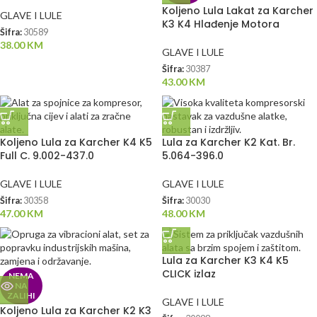
Koljeno Lula Lakat za Karcher
GLAVE I LULE
K3 K4 Hlađenje Motora
Šifra:
30589
38.00
KM
GLAVE I LULE
Šifra:
30387
43.00
KM
Koljeno Lula za Karcher K4 K5
Lula za Karcher K2 Kat. Br.
Full C. 9.002-437.0
5.064-396.0
GLAVE I LULE
GLAVE I LULE
Šifra:
30358
Šifra:
30030
47.00
KM
48.00
KM
Lula za Karcher K3 K4 K5
CLICK izlaz
NEMA
NA
ZALIHI
GLAVE I LULE
Koljeno Lula za Karcher K2 K3