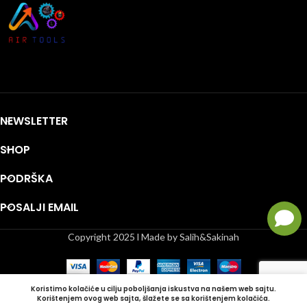
NEWSLETTER
SHOP
PODRŠKA
POSALJI EMAIL
Copyright 2025 l Made by Salih&Sakinah
Koristimo kolačiće u cilju poboljšanja iskustva na našem web sajtu.
Korištenjem ovog web sajta, šlažete se sa korištenjem kolačića.
Shop
Lista želja
Korpa
Moj račun