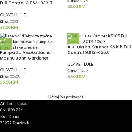
Šifra:
30098
Full Control 4.064-047.0
55.00
KM
GLAVE I LULE
Šifra:
30231
52.00
KM
Alu Lula za Karcher K5 K 5 Full
Pumpa Za Visokotlačnu
Control 9.013-435.0
Mašinu John Gardener
GLAVE I LULE
GLAVE I LULE
Šifra:
30472
57.00
KM
Šifra:
30505
55.00
KM
Učitaj jos proizvoda
Air Tools d.o.o.
061 808 244
Kod Doma
75272 Đurđevik