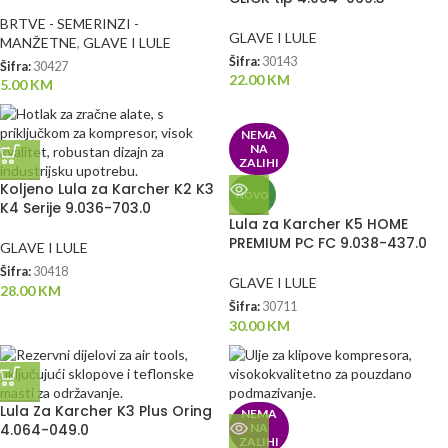
BRTVE - SEMERINZI -
GLAVE I LULE
MANŽETNE
,
GLAVE I LULE
Šifra:
30143
Šifra:
30427
22.00
KM
5.00
KM
NEMA
NA
ZALIHI
Koljeno Lula za Karcher K2 K3
NOVO
K4 Serije 9.036-703.0
Lula za Karcher K5 HOME
PREMIUM PC FC 9.038-437.0
GLAVE I LULE
Šifra:
30418
GLAVE I LULE
28.00
KM
Šifra:
30711
30.00
KM
Lula Za Karcher K3 Plus Oring
NEMA
4.064-049.0
NA
ZALIHI