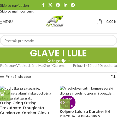
Skip to navigation
Skip to main content
MENU
0.00
K
GLAVE I LULE
Kategorije
Početna
/
Visokotlačne Mašine i Oprema
Prikaz 1–12 od 20 rezultata
Prikaži sidebar
NEMA
O ring Oring O-ring
NA
ZALIHI
Trokutasta Trouglasta
Koljeno Lula za Karcher K4
Gumica za Karcher Glavu
CLICK tip 4.064-069.3