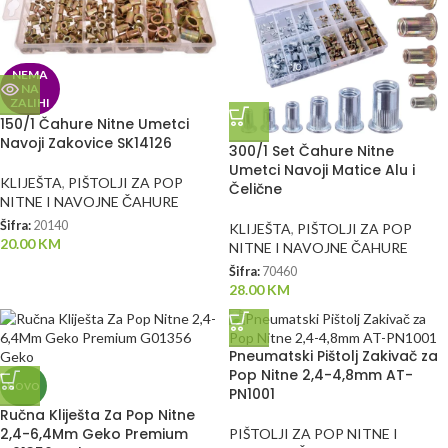
NEMA
NA
ZALIHI
150/1 Čahure Nitne Umetci
Navoji Zakovice SK14126
300/1 Set Čahure Nitne
Umetci Navoji Matice Alu i
KLIJEŠTA
,
PIŠTOLJI ZA POP
Čelične
NITNE I NAVOJNE ČAHURE
Šifra:
20140
KLIJEŠTA
,
PIŠTOLJI ZA POP
20.00
KM
NITNE I NAVOJNE ČAHURE
Šifra:
70460
28.00
KM
Pneumatski Pištolj Zakivač za
Pop Nitne 2,4-4,8mm AT-
NOVO
PN1001
Ručna Kliješta Za Pop Nitne
2,4-6,4Mm Geko Premium
PIŠTOLJI ZA POP NITNE I