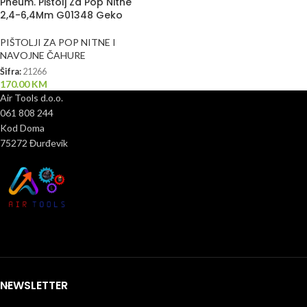
Pneum. Pištolj Za Pop Nitne
2,4-6,4Mm G01348 Geko
PIŠTOLJI ZA POP NITNE I
NAVOJNE ČAHURE
Šifra:
21266
170.00
KM
Air Tools d.o.o.
061 808 244
Kod Doma
75272 Đurđevik
NEWSLETTER