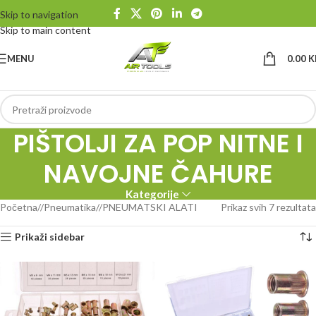
Skip to navigation
Skip to main content
MENU
0.00
K
PIŠTOLJI ZA POP NITNE I
NAVOJNE ČAHURE
Kategorije
Početna
/
Pneumatika
/
PNEUMATSKI ALATI
Prikaz svih 7 rezultata
Prikaži sidebar