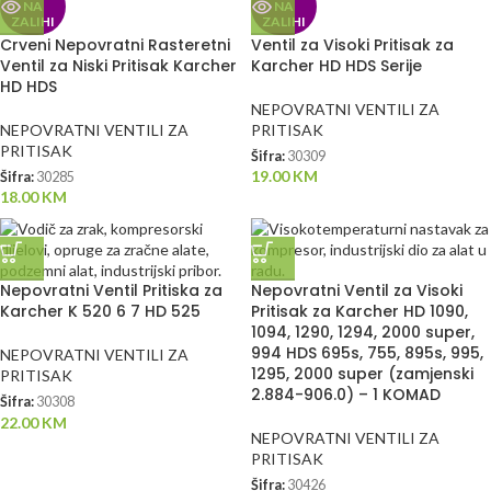
NA
NA
ZALIHI
ZALIHI
Crveni Nepovratni Rasteretni
Ventil za Visoki Pritisak za
Ventil za Niski Pritisak Karcher
Karcher HD HDS Serije
HD HDS
NEPOVRATNI VENTILI ZA
NEPOVRATNI VENTILI ZA
PRITISAK
PRITISAK
Šifra:
30309
19.00
KM
Šifra:
30285
18.00
KM
Nepovratni Ventil Pritiska za
Nepovratni Ventil za Visoki
Karcher K 520 6 7 HD 525
Pritisak za Karcher HD 1090,
1094, 1290, 1294, 2000 super,
994 HDS 695s, 755, 895s, 995,
NEPOVRATNI VENTILI ZA
1295, 2000 super (zamjenski
PRITISAK
2.884-906.0) – 1 KOMAD
Šifra:
30308
22.00
KM
NEPOVRATNI VENTILI ZA
PRITISAK
Šifra:
30426