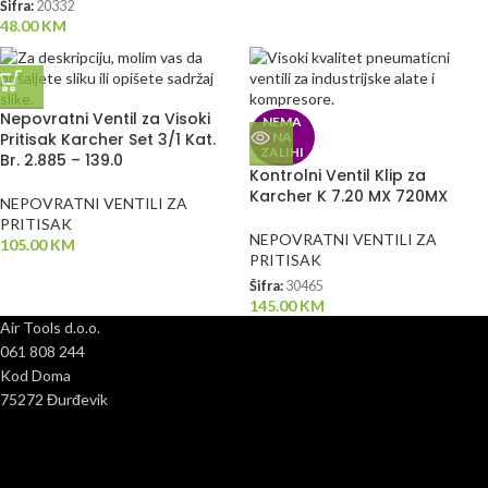
Šifra:
20332
48.00
KM
Nepovratni Ventil za Visoki
NEMA
Pritisak Karcher Set 3/1 Kat.
NA
ZALIHI
Br. 2.885 – 139.0
Kontrolni Ventil Klip za
Karcher K 7.20 MX 720MX
NEPOVRATNI VENTILI ZA
PRITISAK
NEPOVRATNI VENTILI ZA
105.00
KM
PRITISAK
Šifra:
30465
145.00
KM
Air Tools d.o.o.
061 808 244
Kod Doma
75272 Đurđevik