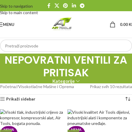
Skip to navigation
Skip to main content
MENU
0.00
K
NEPOVRATNI VENTILI ZA
PRITISAK
Kategorije
Početna
/
Visokotlačne Mašine i Oprema
Prikaz svih 10 rezultata
Prikaži sidebar
NEMA
NEMA