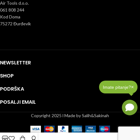
Air Tools d.o.o.
061 808 244
Kod Doma
75272 Đurđevik
NEWSLETTER
SHOP
×
Imate pitanje?
PODRŠKA
POSALJI EMAIL
Copyright 2025 l Made by Salih&Sakinah