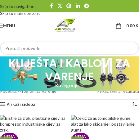
Skip to navigation
Skip to main content
MENU
0.00
K
KLIJEŠTA I KABLOVI ZA
VARENJE
Kategorije
Početna
/
Program za Varenje
Prikaz svih 3 rezultata
Prikaži sidebar
NEMA
NEMA