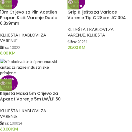
NA
NA
ZALIHI
ZALIHI
10m Crijevo za Plin Acetilen
Grip Kliješta za Varioce
Propan Kisik Varenje Duplo
Varenje Tip C 28cm JC1004
6,3x9mm
KLIJEŠTA I KABLOVI ZA
KLIJEŠTA I KABLOVI ZA
VARENJE
,
KLIJEŠTA
VARENJE
Šifra:
20251
20.00
KM
Šifra:
10022
8.00
KM
NEMA
NA
ZALIHI
Kliješta Masa 5m Crijevo za
Aparat Varenje 5m LW/LP 50
KLIJEŠTA I KABLOVI ZA
VARENJE
Šifra:
100014
60.00
KM