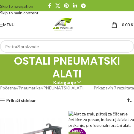
Skip to navigation
Skip to main content
MENU
0.00
K
OSTALI PNEUMATSKI
ALATI
Kategorije
Početna
/
Pneumatika
/
PNEUMATSKI ALATI
Prikaz svih 7 rezultata
Prikaži sidebar
NEMA