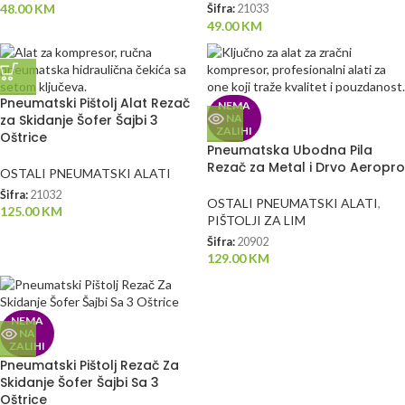
48.00
KM
Šifra:
21033
49.00
KM
Pneumatski Pištolj Alat Rezač
NEMA
za Skidanje Šofer Šajbi 3
NA
ZALIHI
Oštrice
Pneumatska Ubodna Pila
Rezač za Metal i Drvo Aeropro
OSTALI PNEUMATSKI ALATI
Šifra:
21032
OSTALI PNEUMATSKI ALATI
,
125.00
KM
PIŠTOLJI ZA LIM
Šifra:
20902
129.00
KM
NEMA
NA
ZALIHI
Pneumatski Pištolj Rezač Za
Skidanje Šofer Šajbi Sa 3
Oštrice