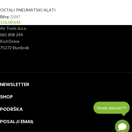
OSTALI PNEUMATSKI ALATI
Šifra:
21047
150.00
KM
Air Tools d.o.o.
061 808 244
Kod Doma
75272 Đurđevik
NEWSLETTER
SHOP
×
Imate pitanje?
PODRŠKA
POSALJI EMAIL