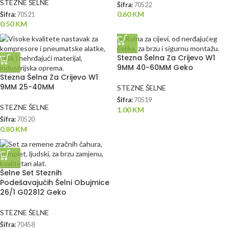
STEZNE ŠELNE
Šifra:
70522
0.60
KM
Šifra:
70521
0.50
KM
Stezna Šelna Za Crijevo W1
9MM 40-60MM Geko
Stezna Šelna Za Crijevo W1
9MM 25-40MM
STEZNE ŠELNE
Šifra:
70519
STEZNE ŠELNE
1.00
KM
Šifra:
70520
0.80
KM
Šelne Set Steznih
Podešavajućih Šelni Obujmice
26/1 G02812 Geko
STEZNE ŠELNE
Šifra:
70458