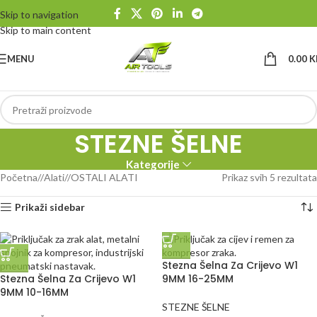
Skip to navigation
Skip to main content
MENU
0.00
K
STEZNE ŠELNE
Kategorije
Početna
/
Alati
/
OSTALI ALATI
Prikaz svih 5 rezultata
Prikaži sidebar
Stezna Šelna Za Crijevo W1
Stezna Šelna Za Crijevo W1
9MM 16-25MM
9MM 10-16MM
STEZNE ŠELNE