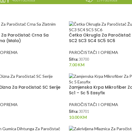
466 Proizvoda
15 Proizvoda
 Za Paročistač Crna Sa
Četka Okrugla Za Paročistač 
ma (Mala)
SC2 SC3 SC4 SC5 SC6
I OPREMA
PAROČISTAČI I OPREMA
Šifra:
30700
7.00
KM
Dizna Za Paročistač SC Serije
Zamjenska Krpa Mikrofiber Za
Sc1 – Sc 5 Easyfix
I OPREMA
PAROČISTAČI I OPREMA
Šifra:
30701
10.00
KM