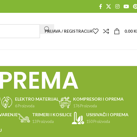
PRIJAVA / REGISTRACIJA
0.00
K
OPREMA
I
ELEKTRO MATERIJAL
KOMPRESORI I OPREMA
6 Proizvoda
176 Proizvoda
VARENJE
TRIMERI I KOSILICE
USISIVAČI I OPREMA
13 Proizvoda
150 Proizvoda
U