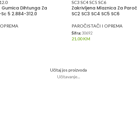
h Gumica Dihtunga Za
Zakrivljena Mlaznica Za Paroč
-Sc 5 2.884-312.0
SC2 SC3 SC4 SC5 SC6
I OPREMA
PAROČISTAČI I OPREMA
Šifra:
30692
21.00
KM
Učitaj jos proizvoda
Učitavanje...