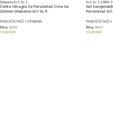
Četka Okrugla Za Paročistač Crna Sa
Set Zamjenski
Zlatnim Dlakama Sc1-Sc 5
Paročistač Sc1
PAROČISTAČI I OPREMA
PAROČISTAČI 
Šifra:
30696
Šifra:
30697
15.00
KM
15.00
KM