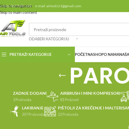
Skip to navigation
ontakt: 061/808-244 e-mail: airtools21@gmail.com
Skip to main content
ODABERI KATEGORIJU
PRETRAŽI KATEGORIJE
POČETNA
SHOP
O NAMA
NAŠA
PARO
ZADNJE DODANI
AIRBRUSH I MINI KOMPRESORI
2 Proizvoda
81 Proizvod
LAKIRANJE
PIŠTOLJI ZA KREČENJE I MALTERISA
207 Proizvoda
22 Proizvoda