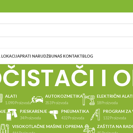
 LOKACIJA
PRATI NARUDŽBU
NAŠ KONTAKT
BLOG
ČISTAČI I 
ALATI
AUTOKOZMETIKA
ELEKTRIČNI ALAT
1.090 Proizvoda
353 Proizvoda
18 Proizvoda
NJE
PJESKARENJE
PNEUMATIKA
PROGRAM ZA 
34 Proizvoda
432 Proizvoda
132 Proizvoda
VISOKOTLAČNE MAŠINE I OPREMA
ZAŠTITA NA RAD