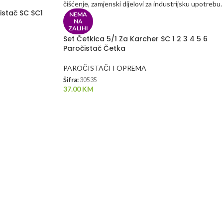
istač SC SC1
NEMA
NA
ZALIHI
Set Četkica 5/1 Za Karcher SC 1 2 3 4 5 6
Paročistač Četka
PAROČISTAČI I OPREMA
Šifra:
30535
37.00
KM