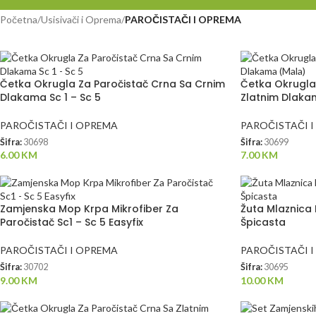
Početna
/
Usisivači i Oprema
/
PAROČISTAČI I OPREMA
Četka Okrugla Za Paročistač Crna Sa Crnim
Četka Okrugla
Dlakama Sc 1 – Sc 5
Zlatnim Dlaka
PAROČISTAČI I OPREMA
PAROČISTAČI 
Šifra:
30698
Šifra:
30699
6.00
KM
7.00
KM
Zamjenska Mop Krpa Mikrofiber Za
Žuta Mlaznica 
Paročistač Sc1 – Sc 5 Easyfix
Špicasta
PAROČISTAČI I OPREMA
PAROČISTAČI 
Šifra:
30702
Šifra:
30695
9.00
KM
10.00
KM