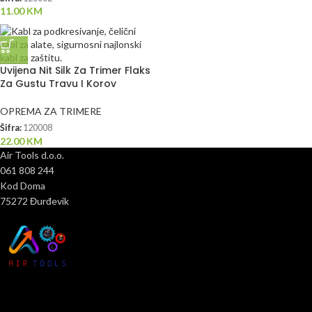
11.00
KM
Uvijena Nit Silk Za Trimer Flaks
Za Gustu Travu I Korov
OPREMA ZA TRIMERE
Šifra:
120008
22.00
KM
Air Tools d.o.o.
061 808 244
Kod Doma
75272 Đurđevik