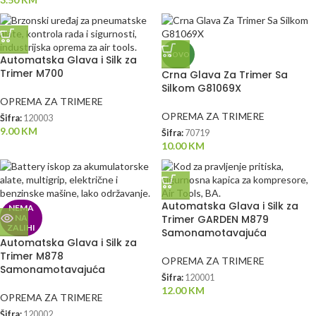
NOVO
Automatska Glava i Silk za
Trimer M700
Crna Glava Za Trimer Sa
Silkom G81069X
OPREMA ZA TRIMERE
OPREMA ZA TRIMERE
Šifra:
120003
9.00
KM
Šifra:
70719
10.00
KM
Automatska Glava i Silk za
NEMA
NA
Trimer GARDEN M879
ZALIHI
Samonamotavajuća
Automatska Glava i Silk za
Trimer M878
OPREMA ZA TRIMERE
Samonamotavajuća
Šifra:
120001
12.00
KM
OPREMA ZA TRIMERE
Šifra:
120002