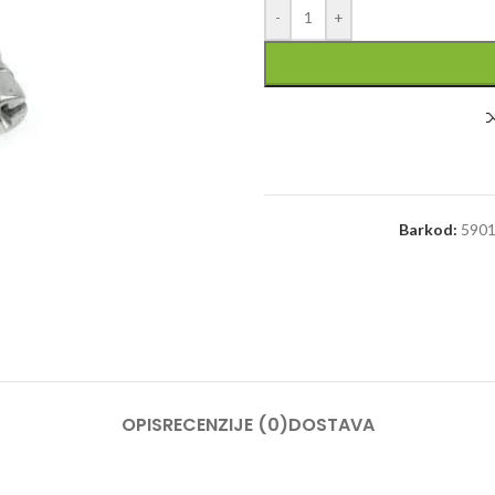
-
+
Barkod:
590
OPIS
RECENZIJE (0)
DOSTAVA