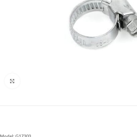
Klikni da uvećaš
Model: G17303