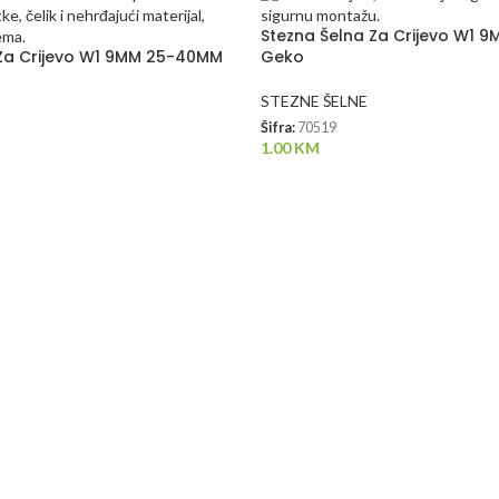
Stezna Šelna Za Crijevo W1
 Za Crijevo W1 9MM 25-40MM
Geko
STEZNE ŠELNE
Šifra:
70519
1.00
KM