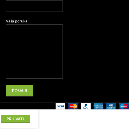
Vaša poruka
Please leave this field empty.
Alternative:
PRIHVATI