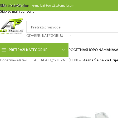
Skip to navigation
ontakt: 061/808-244 e-mail: airtools21@gmail.com
Skip to main content
ODABERI KATEGORIJU
PRETRAŽI KATEGORIJE
POČETNA
SHOP
O NAMA
NAŠA
Početna
/
Alati
/
OSTALI ALATI
/
STEZNE ŠELNE
/
Stezna Šelna Za Cr