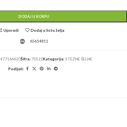
Alternative:
DODAJ U KORPU
Uporedi
Dodaj u listu želja
65614811
1477164620
Šifra:
70522
Kategorija:
STEZNE ŠELNE
Podijeli: