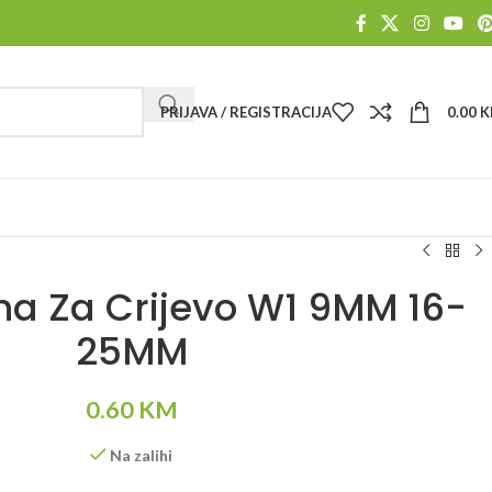
PRIJAVA / REGISTRACIJA
0.00
K
na Za Crijevo W1 9MM 16-
25MM
0.60
KM
Na zalihi