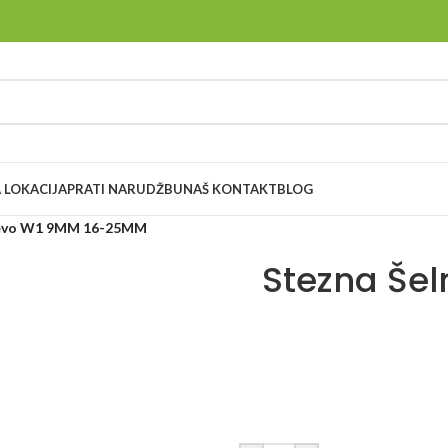
 LOKACIJA
PRATI NARUDŽBU
NAŠ KONTAKT
BLOG
ijevo W1 9MM 16-25MM
Stezna Šel