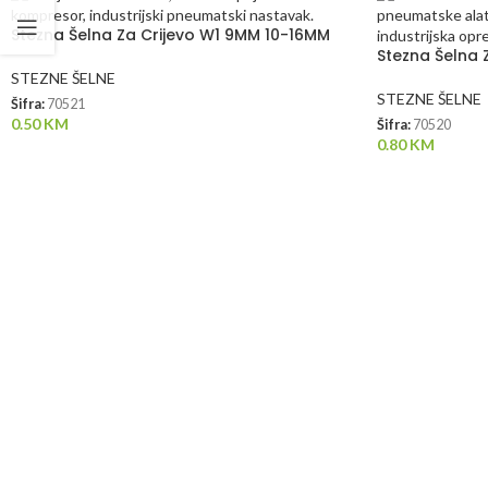
Stezna Šelna Za Crijevo W1 9MM 10-16MM
Stezna Šelna
STEZNE ŠELNE
STEZNE ŠELNE
Šifra:
70521
0.50
KM
Šifra:
70520
0.80
KM