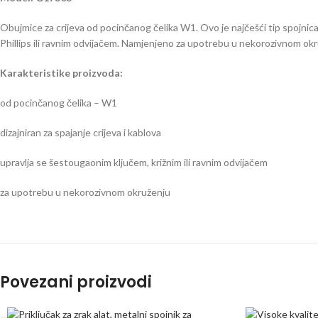
Obujmice za crijeva od pocinčanog čelika W1. Ovo je najčešći tip spojnica z
Phillips ili ravnim odvijačem. Namjenjeno za upotrebu u nekorozivnom okr
Karakteristike proizvoda:
od pocinčanog čelika – W1
dizajniran za spajanje crijeva i kablova
upravlja se šestougaonim ključem, križnim ili ravnim odvijačem
za upotrebu u nekorozivnom okruženju
Povezani proizvodi