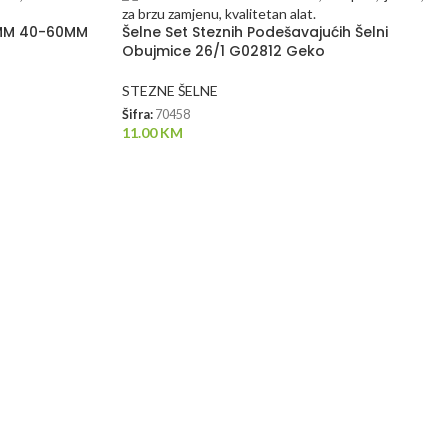
 9MM 40-60MM
Šelne Set Steznih Podešavajućih Šelni
Obujmice 26/1 G02812 Geko
STEZNE ŠELNE
Šifra:
70458
11.00
KM