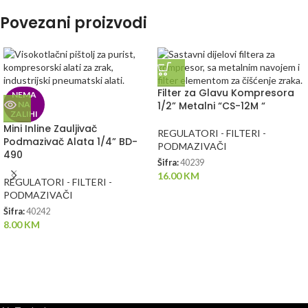
Povezani proizvodi
Filter za Glavu Kompresora
NEMA
NA
1/2” Metalni “CS-12M “
ZALIHI
Mini Inline Zauljivač
REGULATORI - FILTERI -
Podmazivač Alata 1/4” BD-
PODMAZIVAČI
490
Šifra:
40239
16.00
KM
REGULATORI - FILTERI -
PODMAZIVAČI
Šifra:
40242
8.00
KM