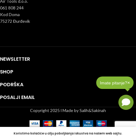
Air Tools d.o.o.
061 808 244
Kod Doma
75272 Đurđevik
NEWSLETTER
SHOP
×
Imate pitanje?
PODRŠKA
POSALJI EMAIL
Copyright 2025 l Made by Salih&Sakinah
Koristimo kolačiće u cilju poboljšanja iskustva na našem web sajtu.