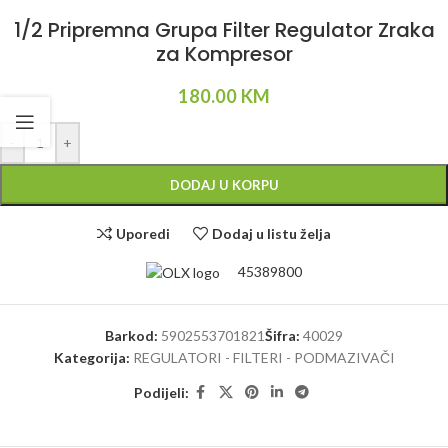
1/2 Pripremna Grupa Filter Regulator Zraka
za Kompresor
180.00
KM
Alternative:
-
+
DODAJ U KORPU
Uporedi
Dodaj u listu želja
45389800
Barkod:
5902553701821
Šifra:
40029
Kategorija:
REGULATORI - FILTERI - PODMAZIVAČI
Podijeli: