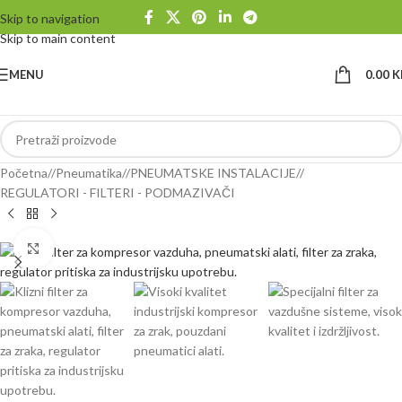
Skip to navigation
Skip to main content
MENU
0.00
K
Početna
/
Pneumatika
/
PNEUMATSKE INSTALACIJE
/
REGULATORI - FILTERI - PODMAZIVAČI
Klikni da uvećaš