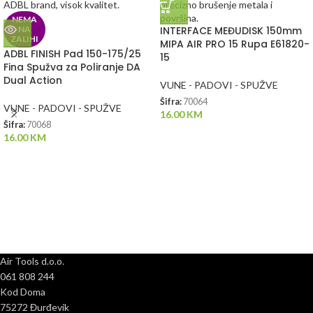
NEMA
NA
INTERFACE MEĐUDISK 150mm
ZALIHI
MIPA AIR PRO 15 Rupa E61820-
ADBL FINISH Pad 150-175/25
15
Fina Spužva za Poliranje DA
Dual Action
VUNE - PADOVI - SPUŽVE
Šifra:
70064
VUNE - PADOVI - SPUŽVE
16.00
KM
Šifra:
70068
16.00
KM
Air Tools d.o.o.
061 808 244
Kod Doma
75272 Đurđevik