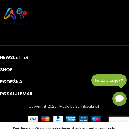
NEWSLETTER
SHOP
×
Imate pitanje?
PODRŠKA
POSALJI EMAIL
Copyright 2025 l Made by Salih&Sakinah
Koristimo kolačiće u cilju poboljšanja iskustva na našem web sajtu.