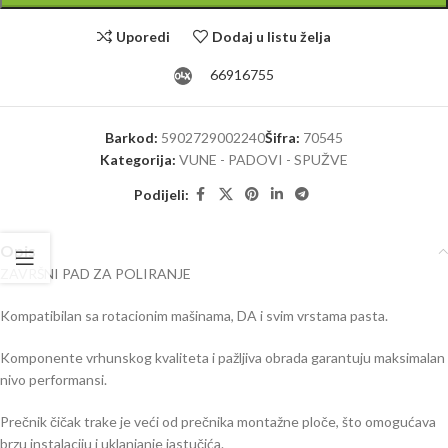
Uporedi
Dodaj u listu želja
66916755
Barkod:
5902729002240
Šifra:
70545
Kategorija:
VUNE - PADOVI - SPUŽVE
Podijeli:
Opis
ZAVRŠNI PAD ZA POLIRANJE
Kompatibilan sa rotacionim mašinama, DA i svim vrstama pasta.
Komponente vrhunskog kvaliteta i pažljiva obrada garantuju maksimalan
nivo performansi.
Prečnik čičak trake je veći od prečnika montažne ploče, što omogućava
brzu instalaciju i uklanjanje jastučića.