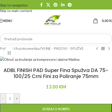
Skip to navigation
Skip to main content
MENU
0.00
K
Početna
/
Autokozmetika
/
VUNE - PADOVI - SPUŽVE
Klikni da uvećaš
ADBL FINISH PAD Super Fina Spužva DA 75-
100/25 Crni Fini za Poliranje 75mm
13.00
KM
Alternative:
-
+
DODAJ U KORPU