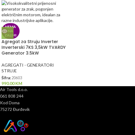
NEMA
NA
ZALIHI
Agregat za Struju Inverter
Inverterski 7KS 3,5kW TVARDY
Generator 3.5kW
AGREGATI - GENERATORI
STRUJE
Šifra:
20603
990.00
KM
Air Tools d.o.o.
061 808 244
Kod Doma
75272 Đurđevik