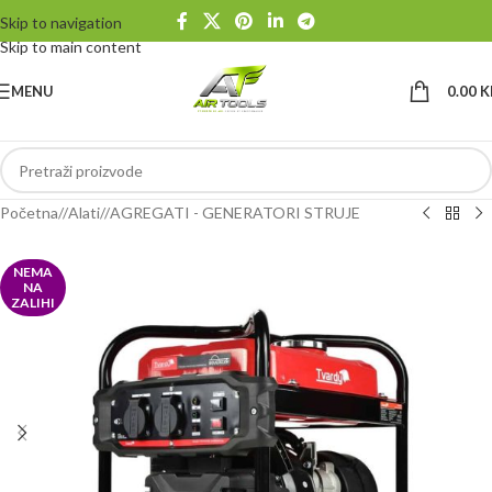
Skip to navigation
Skip to main content
MENU
0.00
K
Početna
/
Alati
/
AGREGATI - GENERATORI STRUJE
NEMA
NA
ZALIHI