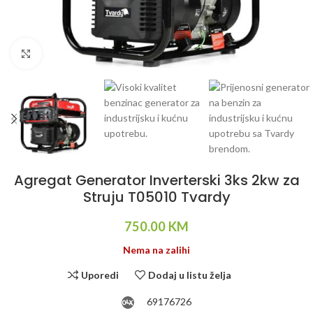
Klikni da uvećaš
Agregat Generator Inverterski 3ks 2kw za
Struju T05010 Tvardy
750.00
KM
Nema na zalihi
Uporedi
Dodaj u listu želja
69176726