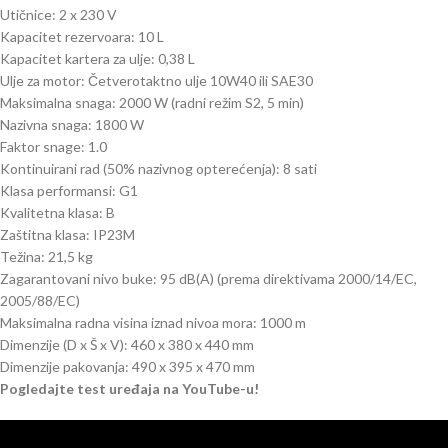
Utičnice: 2 x 230 V
Kapacitet rezervoara: 10 L
Kapacitet kartera za ulje: 0,38 L
Ulje za motor: Četverotaktno ulje 10W40 ili SAE30
Maksimalna snaga: 2000 W (radni režim S2, 5 min)
Nazivna snaga: 1800 W
Faktor snage: 1.0
Kontinuirani rad (50% nazivnog opterećenja): 8 sati
Klasa performansi: G1
Kvalitetna klasa: B
Zaštitna klasa: IP23M
Težina: 21,5 kg
Zagarantovani nivo buke: 95 dB(A) (prema direktivama 2000/14/EC,
2005/88/EC)
Maksimalna radna visina iznad nivoa mora: 1000 m
Dimenzije (D x Š x V): 460 x 380 x 440 mm
Dimenzije pakovanja: 490 x 395 x 470 mm
Pogledajte test uređaja na YouTube-u!