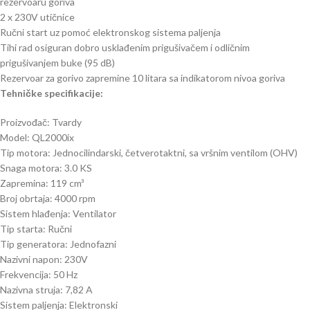
rezervoaru goriva
2 x 230V utičnice
Ručni start uz pomoć elektronskog sistema paljenja
Tihi rad osiguran dobro usklađenim prigušivačem i odličnim
prigušivanjem buke (95 dB)
Rezervoar za gorivo zapremine 10 litara sa indikatorom nivoa goriva
Tehničke specifikacije:
Proizvođač: Tvardy
Model: QL2000ix
Tip motora: Jednocilindarski, četverotaktni, sa vršnim ventilom (OHV)
Snaga motora: 3.0 KS
Zapremina: 119 cm³
Broj obrtaja: 4000 rpm
Sistem hlađenja: Ventilator
Tip starta: Ručni
Tip generatora: Jednofazni
Nazivni napon: 230V
Frekvencija: 50 Hz
Nazivna struja: 7,82 A
Sistem paljenja: Elektronski