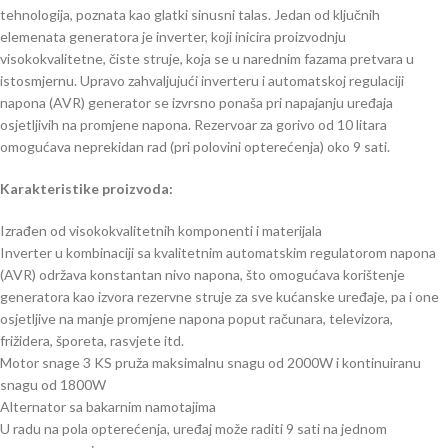
tehnologija, poznata kao glatki sinusni talas. Jedan od ključnih
elemenata generatora je inverter, koji inicira proizvodnju
visokokvalitetne, čiste struje, koja se u narednim fazama pretvara u
istosmjernu. Upravo zahvaljujući inverteru i automatskoj regulaciji
napona (AVR) generator se izvrsno ponaša pri napajanju uređaja
osjetljivih na promjene napona. Rezervoar za gorivo od 10 litara
omogućava neprekidan rad (pri polovini opterećenja) oko 9 sati.
Karakteristike proizvoda:
Izrađen od visokokvalitetnih komponenti i materijala
Inverter u kombinaciji sa kvalitetnim automatskim regulatorom napona
(AVR) održava konstantan nivo napona, što omogućava korištenje
generatora kao izvora rezervne struje za sve kućanske uređaje, pa i one
osjetljive na manje promjene napona poput računara, televizora,
frižidera, šporeta, rasvjete itd.
Motor snage 3 KS pruža maksimalnu snagu od 2000W i kontinuiranu
snagu od 1800W
Alternator sa bakarnim namotajima
U radu na pola opterećenja, uređaj može raditi 9 sati na jednom