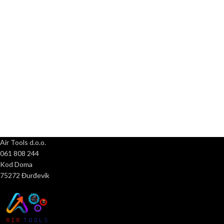
Air Tools d.o.o.
061 808 244
Kod Doma
75272 Đurđevik