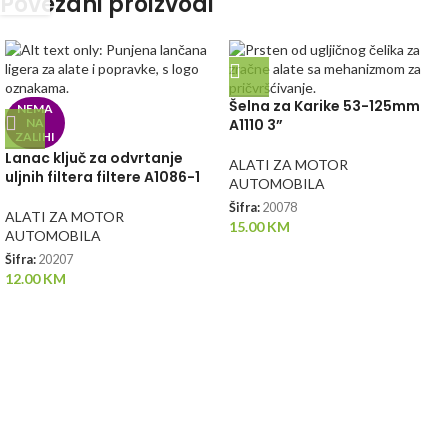
Povezani proizvodi
Šelna za Karike 53-125mm
NEMA
NA
A1110 3”
ZALIHI
Lanac ključ za odvrtanje
ALATI ZA MOTOR
uljnih filtera filtere A1086-1
AUTOMOBILA
Šifra:
20078
ALATI ZA MOTOR
15.00
KM
AUTOMOBILA
Šifra:
20207
12.00
KM