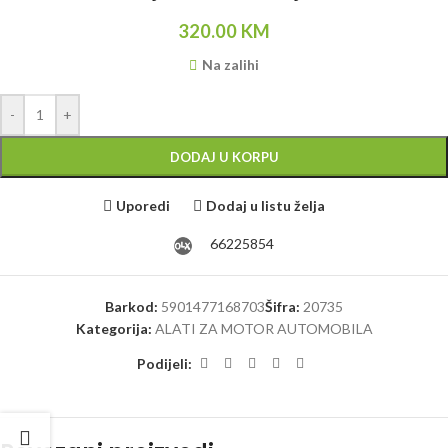
320.00
KM
Na zalihi
-
+
DODAJ U KORPU
Uporedi
Dodaj u listu želja
66225854
Barkod:
5901477168703
Šifra:
20735
Kategorija:
ALATI ZA MOTOR AUTOMOBILA
Podijeli: