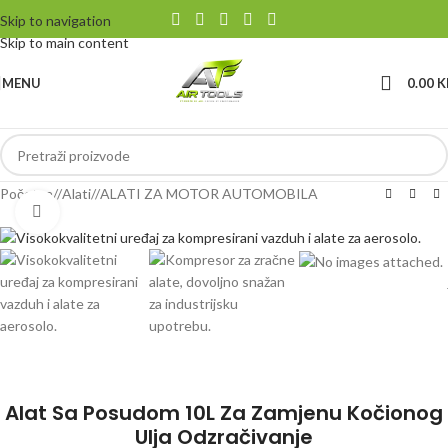
Skip to navigation
Skip to main content
MENU
0.00
K
Početna
/
Alati
/
ALATI ZA MOTOR AUTOMOBILA
Klikni da uvećaš
Alat Sa Posudom 10L Za Zamjenu Kočionog
Ulja Odzračivanje