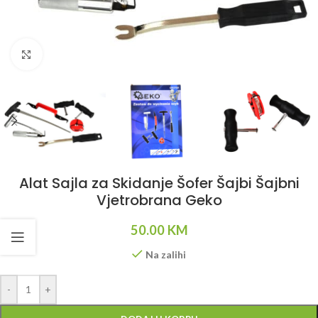
Klikni da uvećaš
Alat Sajla za Skidanje Šofer Šajbi Šajbni
Vjetrobrana Geko
50.00
KM
Na zalihi
Alternative:
-
+