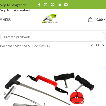
Skip to navigation
Skip to main content
MENU
0.00
K
Početna
/
Alati
/
ALATI ZA ŠASIJU