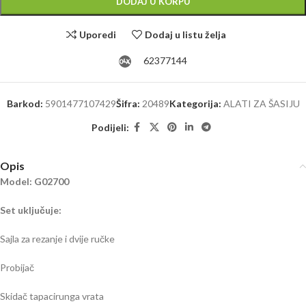
DODAJ U KORPU
Uporedi
Dodaj u listu želja
62377144
Barkod:
5901477107429
Šifra:
20489
Kategorija:
ALATI ZA ŠASIJU
Podijeli:
Opis
Model: G02700
Set uključuje:
Sajla za rezanje i dvije ručke
Probijač
Skidač tapacirunga vrata