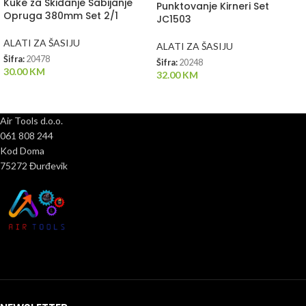
Kuke za Skidanje Sabijanje
Punktovanje Kirneri Set
Opruga 380mm Set 2/1
JC1503
ALATI ZA ŠASIJU
ALATI ZA ŠASIJU
Šifra:
20478
Šifra:
20248
30.00
KM
32.00
KM
Air Tools d.o.o.
061 808 244
Kod Doma
75272 Đurđevik