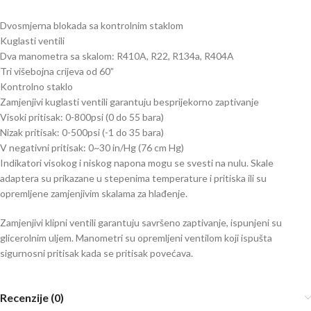
Dvosmjerna blokada sa kontrolnim staklom
Kuglasti ventili
Dva manometra sa skalom: R410A, R22, R134a, R404A
Tri višebojna crijeva od 60”
Kontrolno staklo
Zamjenjivi kuglasti ventili garantuju besprijekorno zaptivanje
Visoki pritisak: 0-800psi (0 do 55 bara)
Nizak pritisak: 0-500psi (-1 do 35 bara)
V negativni pritisak: 0~30 in/Hg (76 cm Hg)
Indikatori visokog i niskog napona mogu se svesti na nulu. Skale
adaptera su prikazane u stepenima temperature i pritiska ili su
opremljene zamjenjivim skalama za hlađenje.
Zamjenjivi klipni ventili garantuju savršeno zaptivanje, ispunjeni su
glicerolnim uljem. Manometri su opremljeni ventilom koji ispušta
sigurnosni pritisak kada se pritisak povećava.
Recenzije (0)