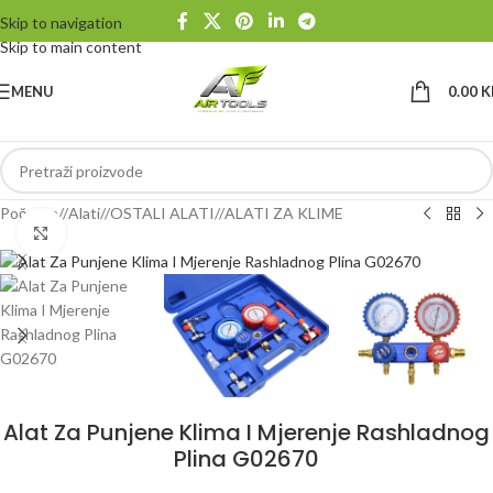
Skip to navigation
Skip to main content
MENU
0.00
K
Početna
/
Alati
/
OSTALI ALATI
/
ALATI ZA KLIME
Klikni da uvećaš
Alat Za Punjene Klima I Mjerenje Rashladnog
Plina G02670