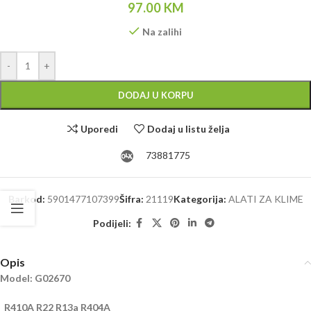
97.00
KM
Na zalihi
Alternative:
-
+
DODAJ U KORPU
Uporedi
Dodaj u listu želja
73881775
Barkod:
5901477107399
Šifra:
21119
Kategorija:
ALATI ZA KLIME
Podijeli:
Opis
Model: G02670
R410A R22 R13a R404A