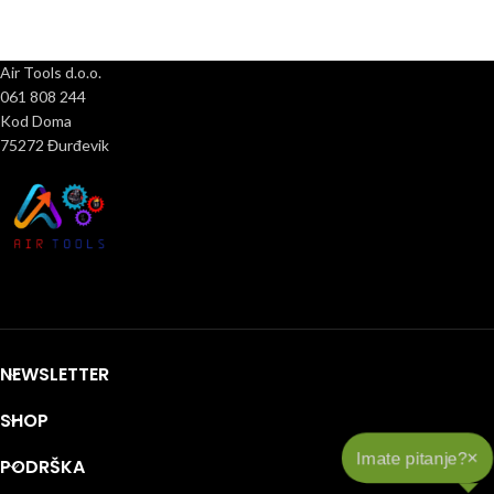
Air Tools d.o.o.
061 808 244
Kod Doma
75272 Đurđevik
NEWSLETTER
SHOP
×
Imate pitanje?
PODRŠKA