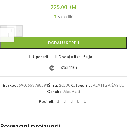
225.00
KM
Na zalihi
-
+
DODAJ U KORPU
Uporedi
Dodaj u listu želja
52534109
Barkod:
5902553788594
Šifra:
20230
Kategorija:
ALATI ZA ŠASIJU
Oznaka:
Alat Alati
Podijeli:
Povezani proizvodi