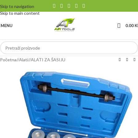
Skip to navigation
Skip to main content
MENU
0.00
K
Početna
/
Alati
/
ALATI ZA ŠASIJU