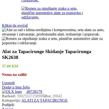
Klikni da uvećaš
Alat za Tapacirunge Skidanje Tapacirunga
SK2638
37.00
KM
Nema na zalihi
Uporedi
Dodaj u listu želja
49728179
Barkod:
5902553725896
Šifra:
20042
Kategorija:
ALATI ZA TAPACIRUNGE
Podijeli: