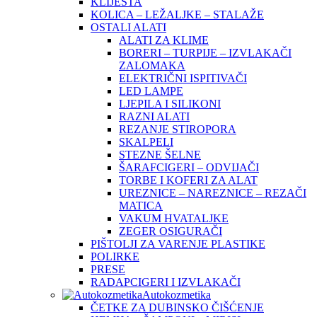
KLIJEŠTA
KOLICA – LEŽALJKE – STALAŽE
OSTALI ALATI
ALATI ZA KLIME
BORERI – TURPIJE – IZVLAKAČI
ZALOMAKA
ELEKTRIČNI ISPITIVAČI
LED LAMPE
LJEPILA I SILIKONI
RAZNI ALATI
REZANJE STIROPORA
SKALPELI
STEZNE ŠELNE
ŠARAFCIGERI – ODVIJAČI
TORBE I KOFERI ZA ALAT
UREZNICE – NAREZNICE – REZAČI
MATICA
VAKUM HVATALJKE
ZEGER OSIGURAČI
PIŠTOLJI ZA VARENJE PLASTIKE
POLIRKE
PRESE
RADAPCIGERI I IZVLAKAČI
Autokozmetika
ČETKE ZA DUBINSKO ČIŠĆENJE