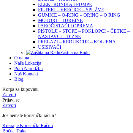
ELEKTRONIKA I PUMPE
FILTERI – VREĆICE – SPUŽVE
GUMICE – O-RING – ORING – O RING
MOTORI – TURBINE
PAROČISTAČI I OPREMA
PIŠTOLJI – STOPE – POKLOPCI – ČETKE –
NASTAVCI – DIZNE
PRELAZI – REDUKCIJE – KOLJENA
USISIVAČI
Zaštita na Radu
O nama
Naša Lokacija
Prati Narudžbu
Naš Kontakt
Blog
Korpa za kupovinu
Zatvori
Prijavi se
Zatvori
Još nemate korisnički račun?
Kreirajte Korisnički Račun
Bočna Traka