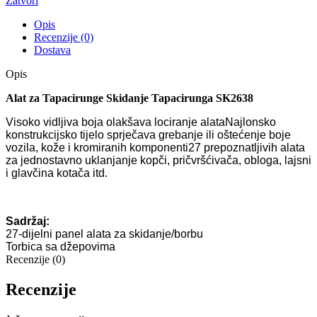
Zatvori
Opis
Recenzije (0)
Dostava
Opis
Alat za Tapacirunge Skidanje Tapacirunga SK2638
Visoko vidljiva boja olakšava lociranje alataNajlonsko
konstrukcijsko tijelo sprječava grebanje ili oštećenje boje
vozila, kože i kromiranih komponenti27 prepoznatljivih alata
za jednostavno uklanjanje kopči, pričvršćivača, obloga, lajsni
i glavčina kotača itd.
Sadržaj:
27-dijelni panel alata za skidanje/borbu
Torbica sa džepovima
Recenzije (0)
Recenzije