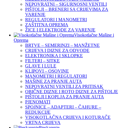
NEPOVRATNI – SIGURNOSNI VENTILI
PIŠTOLJI – BRENERI SA CRIJEVIMA ZA
VARENJE
REGULATORI I MANOMETRI
ZAŠTITNA OPREMA
ŽICE I ELEKTRODE ZA VARENJE
Visokotlačne Mašine i
Oprema
BRTVE – SEMERINZI – MANŽETNE
CRIJEVA I DIZNE ZA ODVODE
ELEKTRONIKA I SKLOPKE
FILTERI – SITKE
GLAVE I LULE
KLIPOVI – OSOVINE
MANOMETRI I REGULATORI
MAŠINE ZA PRANJE AUTA
NEPOVRATNI VENTILI ZA PRITISAK
OBIČNE DIZNE I ROTO DIZNE ZA PIŠTOLJE
PIŠTOLJI I KOPLJA ZA PRANJE AUTA
PJENOMATI
SPOJNICE – ADAPTERI – ČAHURE –
REDUKCIJE
VISOKOTLAČNA CRIJEVA I KOTURAČE
VRTNA CRIJEVA
Pjeskarenje