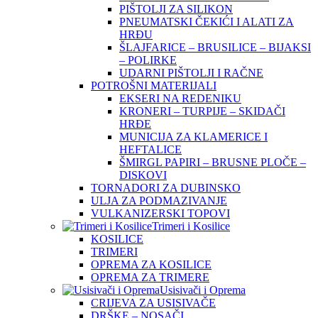
PIŠTOLJI ZA SILIKON
PNEUMATSKI ČEKIĆI I ALATI ZA
HRĐU
ŠLAJFARICE – BRUSILICE – BIJAKSI
– POLIRKE
UDARNI PIŠTOLJI I RAČNE
POTROŠNI MATERIJALI
EKSERI NA REDENIKU
KRONERI – TURPIJE – SKIDAČI
HRĐE
MUNICIJA ZA KLAMERICE I
HEFTALICE
ŠMIRGL PAPIRI – BRUSNE PLOČE –
DISKOVI
TORNADORI ZA DUBINSKO
ULJA ZA PODMAZIVANJE
VULKANIZERSKI TOPOVI
Trimeri i Kosilice
KOSILICE
TRIMERI
OPREMA ZA KOSILICE
OPREMA ZA TRIMERE
Usisivači i Oprema
CRIJEVA ZA USISIVAČE
DRŠKE – NOSAČI