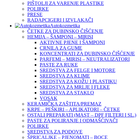
PIŠTOLJI ZA VARENJE PLASTIKE
POLIRKE
PRESE
RADAPCIGERI I IZVLAKAČI
Autokozmetika
ČETKE ZA DUBINSKO ČIŠĆENJE
HEMIJA – ŠAMPONI – MIRISI
AKTIVNE PJENE I ŠAMPONI
CRNILA ZA GUME
KONCENTRATI ZA DUBINSKO ČIŠĆENJE
PARFEMI – MIRISI – NEUTRALIZATORI
PASTE ZA RUKE
SREDSTVA ZA FELGE I MOTORE
SREDSTVA ZA KLIME
SREDSTVA ZA KOŽU I PLASTIKU
SREDSTVA ZA MRLJE I FLEKE
SREDSTVA ZA STAKLO
VOSAK
KERAMIČKA ZAŠTITA/PREMAZ
KRPE – PEŠKIRI – APLIKATORI – ČETKE
OSTALI PREPARATI (MAST – DPF FILTERI I SL.)
PASTE ZA POLIRANJE I ODMAŠĆIVAČI
POLIRKE
SREDSTVA ZA PODOVE
ŠPRICALJKE – PJENOMATI – BOCE