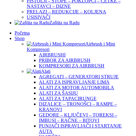
PIŠTOLJI – STOPE – POKLOPCI – ČETKE –
NASTAVCI – DIZNE
PRELAZI – REDUKCIJE – KOLJENA
USISIVAČI
Zaštita na Radu
Početna
Shop
Airbrush i Mini
Kompresori
AIRBRUSHI
PRIBOR ZA AIRBRUSH
KOMPRESORI ZA AIRBRUSH
Alati
AGREGATI – GENERATORI STRUJE
ALATI ZA ISPRAVLJANJE LIMA
ALATI ZA MOTOR AUTOMOBILA
ALATI ZA ŠASIJU
ALATI ZA TAPACIRUNGE
DIZALICE – TRONOŠCI – RAMPE –
KRANOVI
GEDORE – KLJUČEVI – TOREKSI –
IMBUSI – RAČNE – BITOVI
PUNJAČI ISPRAVLJAČI I STARTANJE
AUTA