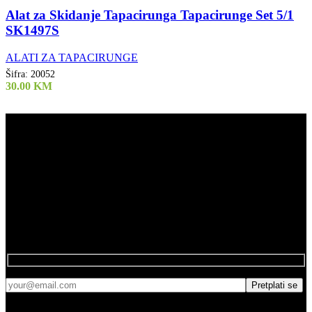
Alat za Skidanje Tapacirunga Tapacirunge Set 5/1
SK1497S
ALATI ZA TAPACIRUNGE
Šifra:
20052
30.00
KM
Air Tools d.o.o.
061 808 244
Kod Doma
75272 Đurđevik
Newsletter
Pretplatite se na naš newsletter.