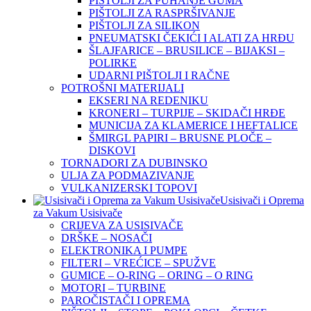
PIŠTOLJI ZA PUHANJE GUMA
PIŠTOLJI ZA RASPRŠIVANJE
PIŠTOLJI ZA SILIKON
PNEUMATSKI ČEKIĆI I ALATI ZA HRĐU
ŠLAJFARICE – BRUSILICE – BIJAKSI –
POLIRKE
UDARNI PIŠTOLJI I RAČNE
POTROŠNI MATERIJALI
EKSERI NA REDENIKU
KRONERI – TURPIJE – SKIDAČI HRĐE
MUNICIJA ZA KLAMERICE I HEFTALICE
ŠMIRGL PAPIRI – BRUSNE PLOČE –
DISKOVI
TORNADORI ZA DUBINSKO
ULJA ZA PODMAZIVANJE
VULKANIZERSKI TOPOVI
Usisivači i Oprema
za Vakum Usisivače
CRIJEVA ZA USISIVAČE
DRŠKE – NOSAČI
ELEKTRONIKA I PUMPE
FILTERI – VREĆICE – SPUŽVE
GUMICE – O-RING – ORING – O RING
MOTORI – TURBINE
PAROČISTAČI I OPREMA