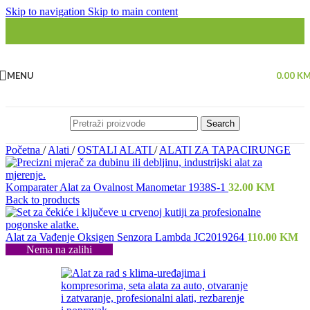
Skip to navigation
Skip to main content
MENU
0.00
K
Search
Početna
/
Alati
/
OSTALI ALATI
/
ALATI ZA TAPACIRUNGE
Komparater Alat za Ovalnost Manometar 1938S-1
32.00
KM
Back to products
Alat za Vađenje Oksigen Senzora Lambda JC2019264
110.00
KM
Nema na zalihi