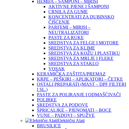
HEMIJA – ŠAMPONI – MIRISI
AKTIVNE PJENE I ŠAMPONI
CRNILA ZA GUME
KONCENTRATI ZA DUBINSKO
ČIŠĆENJE
PARFEMI – MIRISI –
NEUTRALIZATORI
PASTE ZA RUKE
SREDSTVA ZA FELGE I MOTORE
SREDSTVA ZA KLIME
SREDSTVA ZA KOŽU I PLASTIKU
SREDSTVA ZA MRLJE I FLEKE
SREDSTVA ZA STAKLO
VOSAK
KERAMIČKA ZAŠTITA/PREMAZ
KRPE – PEŠKIRI – APLIKATORI – ČETKE
OSTALI PREPARATI (MAST – DPF FILTERI
I SL.)
PASTE ZA POLIRANJE I ODMAŠĆIVAČI
POLIRKE
SREDSTVA ZA PODOVE
ŠPRICALJKE – PJENOMATI – BOCE
VUNE – PADOVI – SPUŽVE
Električni Alati
BRUSILICE