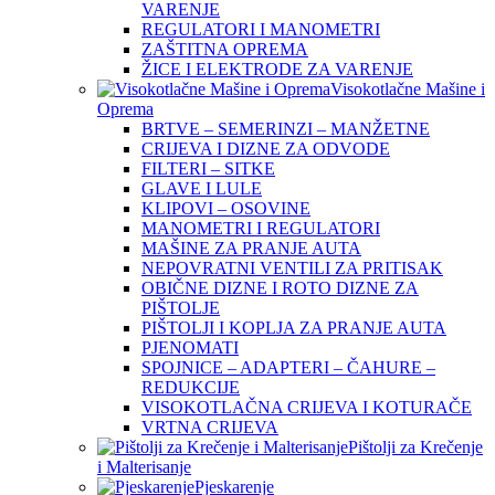
VARENJE
REGULATORI I MANOMETRI
ZAŠTITNA OPREMA
ŽICE I ELEKTRODE ZA VARENJE
Visokotlačne Mašine i
Oprema
BRTVE – SEMERINZI – MANŽETNE
CRIJEVA I DIZNE ZA ODVODE
FILTERI – SITKE
GLAVE I LULE
KLIPOVI – OSOVINE
MANOMETRI I REGULATORI
MAŠINE ZA PRANJE AUTA
NEPOVRATNI VENTILI ZA PRITISAK
OBIČNE DIZNE I ROTO DIZNE ZA
PIŠTOLJE
PIŠTOLJI I KOPLJA ZA PRANJE AUTA
PJENOMATI
SPOJNICE – ADAPTERI – ČAHURE –
REDUKCIJE
VISOKOTLAČNA CRIJEVA I KOTURAČE
VRTNA CRIJEVA
Pištolji za Krečenje
i Malterisanje
Pjeskarenje