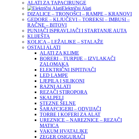
ALATI ZA TAPACIRUNGE
Električni Alati
DIZALICE – TRONOŠCI – RAMPE – KRANOVI
GEDORE – KLJUČEVI – TOREKSI – IMBUSI –
RAČNE – BITOVI
PUNJAČI ISPRAVLJAČI I STARTANJE AUTA
KLIJEŠTA
KOLICA – LEŽALJKE – STALAŽE
OSTALI ALATI
ALATI ZA KLIME
BORERI – TURPIJE – IZVLAKAČI
ZALOMAKA
ELEKTRIČNI ISPITIVAČI
LED LAMPE
LJEPILA I SILIKONI
RAZNI ALATI
REZAČI STIROPORA
SKALPELI
STEZNE ŠELNE
ŠARAFCIGERI – ODVIJAČI
TORBE I KOFERI ZA ALAT
UREZNICE – NAREZNICE – REZAČI
MATICA
VAKUM HVATALJKE
ZEGER OSIGURAČI