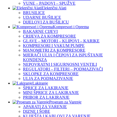
VUNE – PADOVI – SPUŽVE
Električni Alati
BRUSILICE
UDARNE BUŠILICE
DIJELOVI ZA BUŠILICU
Kompresori i Oprema
BAKARNE CIJEVI
CRIJEVA ZA KOMPRESORE
GLAVE – MOTORI – KLIPOVI – KARIKE
KOMPRESORI I VAKUM PUMPE
MANOMETRI ZA KOMPRESORE
MJERAČI ULJA I ČEPOVI ZA ISPUŠTANJE
KONDENZA
NEPOVRATNI I SIGURNOSNI VENTILI
REGULATORI – FILTERI – PODMAZIVAČI
SKLOPKE ZA KOMPRESORE
ULJA ZA PODMAZIVANJE
Lakiranje
ŠPRICE ZA LAKIRANJE
MINI ŠPRICE ZA LAKIRANJE
PRIBOR ZA LAKIRANJE
Program za Varenje
APARATI ZA VARENJE
DIZNE I ŠOBE
KLIJEŠTA I KABLOVI ZA VARENJE