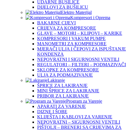
UDARNE BUŠILICE
DIJELOVI ZA BUŠILICU
Elektro Materijal
Kompresori i Oprema
BAKARNE CIJEVI
CRIJEVA ZA KOMPRESORE
GLAVE – MOTORI – KLIPOVI – KARIKE
KOMPRESORI I VAKUM PUMPE
MANOMETRI ZA KOMPRESORE
MJERAČI ULJA I ČEPOVI ZA ISPUŠTANJE
KONDENZA
NEPOVRATNI I SIGURNOSNI VENTILI
REGULATORI – FILTERI – PODMAZIVAČI
SKLOPKE ZA KOMPRESORE
ULJA ZA PODMAZIVANJE
Lakiranje
ŠPRICE ZA LAKIRANJE
MINI ŠPRICE ZA LAKIRANJE
PRIBOR ZA LAKIRANJE
Program za Varenje
APARATI ZA VARENJE
DIZNE I ŠOBE
KLIJEŠTA I KABLOVI ZA VARENJE
NEPOVRATNI – SIGURNOSNI VENTILI
PIŠTOLJI – BRENERI SA CRIJEVIMA ZA