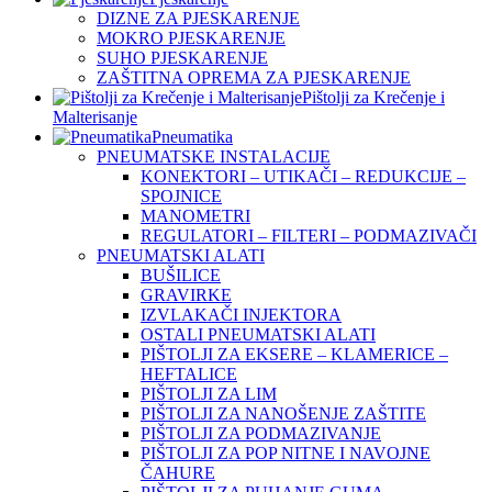
DIZNE ZA PJESKARENJE
MOKRO PJESKARENJE
SUHO PJESKARENJE
ZAŠTITNA OPREMA ZA PJESKARENJE
Pištolji za Krečenje i
Malterisanje
Pneumatika
PNEUMATSKE INSTALACIJE
KONEKTORI – UTIKAČI – REDUKCIJE –
SPOJNICE
MANOMETRI
REGULATORI – FILTERI – PODMAZIVAČI
PNEUMATSKI ALATI
BUŠILICE
GRAVIRKE
IZVLAKAČI INJEKTORA
OSTALI PNEUMATSKI ALATI
PIŠTOLJI ZA EKSERE – KLAMERICE –
HEFTALICE
PIŠTOLJI ZA LIM
PIŠTOLJI ZA NANOŠENJE ZAŠTITE
PIŠTOLJI ZA PODMAZIVANJE
PIŠTOLJI ZA POP NITNE I NAVOJNE
ČAHURE