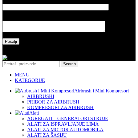
Naslov poruke
Vaša poruka
Please leave this field empty.
Copyright 2025 l Made by Salih&Sakinah
Search
MENU
KATEGORIJE
Airbrush i Mini Kompresori
AIRBRUSHI
PRIBOR ZA AIRBRUSH
KOMPRESORI ZA AIRBRUSH
Alati
AGREGATI – GENERATORI STRUJE
ALATI ZA ISPRAVLJANJE LIMA
ALATI ZA MOTOR AUTOMOBILA
ALATI ZA ŠASIJU