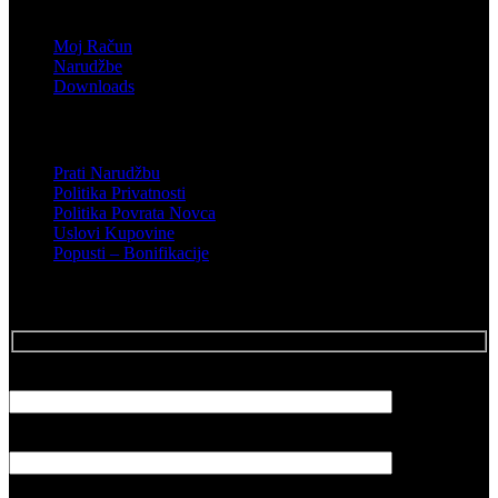
Shop
Moj Račun
Narudžbe
Downloads
Podrška
Prati Narudžbu
Politika Privatnosti
Politika Povrata Novca
Uslovi Kupovine
Popusti – Bonifikacije
Posalji Email
Vaše ime
Vaš email