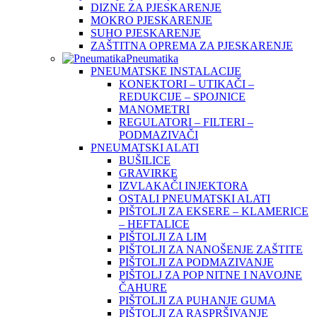
DIZNE ZA PJESKARENJE
MOKRO PJESKARENJE
SUHO PJESKARENJE
ZAŠTITNA OPREMA ZA PJESKARENJE
Pneumatika
PNEUMATSKE INSTALACIJE
KONEKTORI – UTIKAČI –
REDUKCIJE – SPOJNICE
MANOMETRI
REGULATORI – FILTERI –
PODMAZIVAČI
PNEUMATSKI ALATI
BUŠILICE
GRAVIRKE
IZVLAKAČI INJEKTORA
OSTALI PNEUMATSKI ALATI
PIŠTOLJI ZA EKSERE – KLAMERICE
– HEFTALICE
PIŠTOLJI ZA LIM
PIŠTOLJI ZA NANOŠENJE ZAŠTITE
PIŠTOLJI ZA PODMAZIVANJE
PIŠTOLJ ZA POP NITNE I NAVOJNE
ČAHURE
PIŠTOLJI ZA PUHANJE GUMA
PIŠTOLJI ZA RASPRŠIVANJE