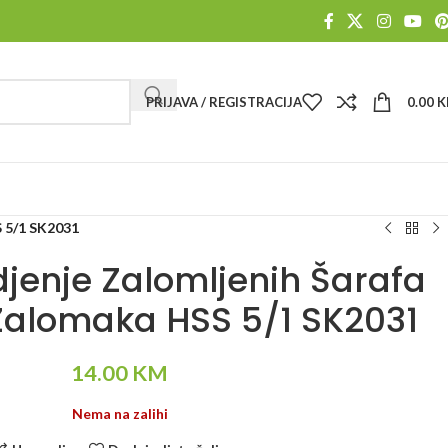
PRIJAVA / REGISTRACIJA
0.00
K
S 5/1 SK2031
djenje Zalomljenih Šarafa
alomaka HSS 5/1 SK2031
14.00
KM
Nema na zalihi