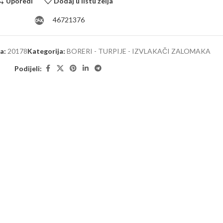
Uporedi
Dodaj u listu želja
46721376
ra:
20178
Kategorija:
BORERI - TURPIJE - IZVLAKAČI ZALOMAKA
Podijeli: