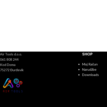
SHOP
Air Tools d.o.o.
061 808 244
Moj Račun
Kod Doma
Narudžbe
75272 Đurđevik
Downloads