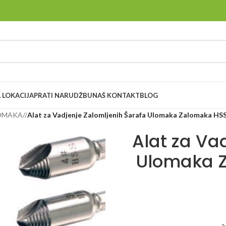
 LOKACIJA
PRATI NARUDŽBU
NAŠ KONTAKT
BLOG
LOMAKA
/
Alat za Vadjenje Zalomljenih Šarafa Ulomaka Zalomaka HS
Alat za Va
Ulomaka Z