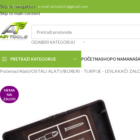
Skip to navigation
ontakt: 061/808-244 e-mail: airtools21@gmail.com
Skip to main content
ODABERI KATEGORIJU
PRETRAŽI KATEGORIJE
POČETNA
SHOP
O NAMA
NAŠA
Početna
/
Alati
/
OSTALI ALATI
/
BORERI - TURPIJE - IZVLAKAČI ZA
NEMA
NA
ZALIHI