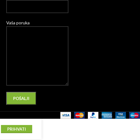
Vaša poruka
Please leave this field empty.
Alternative:
PRIHVATI