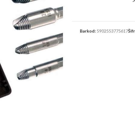
Barkod:
5902553775617
Šif