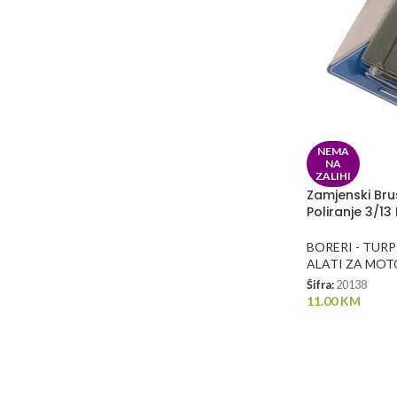
NEMA
NA
ZALIHI
Zamjenski Br
Poliranje 3/13
BORERI - TURP
ALATI ZA MO
Šifra:
20138
11.00
KM