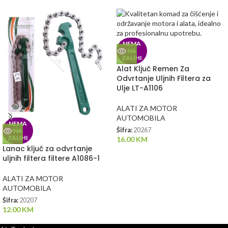
NEMA
NA
ZALIHI
Alat Ključ Remen Za
Odvrtanje Uljnih Filtera za
Ulje LT-A1106
ALATI ZA MOTOR
AUTOMOBILA
NEMA
Šifra:
20267
NA
ZALIHI
16.00
KM
Lanac ključ za odvrtanje
uljnih filtera filtere A1086-1
ALATI ZA MOTOR
AUTOMOBILA
Šifra:
20207
12.00
KM