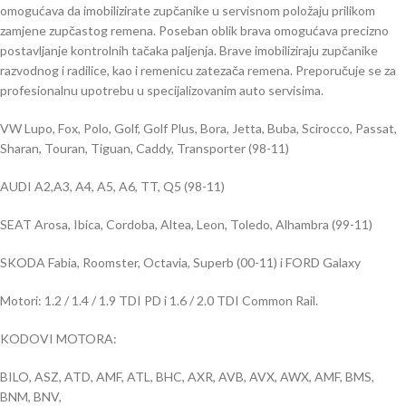
omogućava da imobilizirate zupčanike u servisnom položaju prilikom
zamjene zupčastog remena. Poseban oblik brava omogućava precizno
postavljanje kontrolnih tačaka paljenja. Brave imobiliziraju zupčanike
razvodnog i radilice, kao i remenicu zatezača remena. Preporučuje se za
profesionalnu upotrebu u specijalizovanim auto servisima.
VW Lupo, Fox, Polo, Golf, Golf Plus, Bora, Jetta, Buba, Scirocco, Passat,
Sharan, Touran, Tiguan, Caddy, Transporter (98-11)
AUDI A2,A3, A4, A5, A6, TT, Q5 (98-11)
SEAT Arosa, Ibica, Cordoba, Altea, Leon, Toledo, Alhambra (99-11)
SKODA Fabia, Roomster, Octavia, Superb (00-11) i FORD Galaxy
Motori: 1.2 / 1.4 / 1.9 TDI PD i 1.6 / 2.0 TDI Common Rail.
KODOVI MOTORA:
BILO, ASZ, ATD, AMF, ATL, BHC, AXR, AVB, AVX, AWX, AMF, BMS,
BNM, BNV,