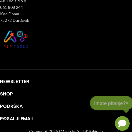
Air Tools d.o.o.
061 808 244
Kod Doma
75272 Đurđevik
NEWSLETTER
SHOP
×
Imate pitanje?
PODRŠKA
POSALJI EMAIL
Copyright 2025 l Made by Salih&Sakinah