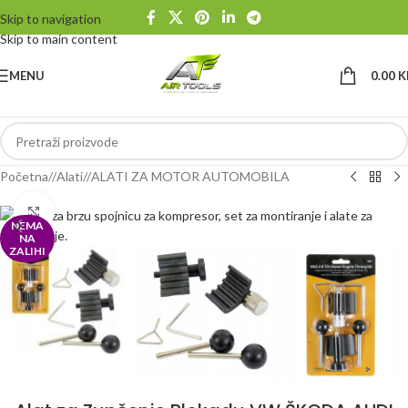
Skip to navigation
Skip to main content
MENU
0.00
K
Početna
/
Alati
/
ALATI ZA MOTOR AUTOMOBILA
Klikni da uvećaš
NEMA
NA
ZALIHI