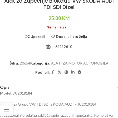
Alat za Zupčenje Blokadu VW ŠKODA AUDI
TDI SDI Dizel
25.00
KM
Nema na zalihi
Uporedi
Dodaj u listu želja
64212610
Šifra:
20654
Kategorija:
ALATI ZA MOTOR AUTOMOBILA
Podijeli:
Opis
Model: JC2019184
Blokada za Grupu VW TDI SDI SKODA AUDI – JC2019184
Profesionalni uređaj za zaključavanje razvodnih zupčanika. Komplet vam