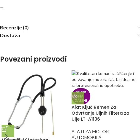
—
Recenzije (0)
Dostava
Povezani proizvodi
NEMA
NA
ZALIHI
Alat Ključ Remen Za
Odvrtanje Uljnih Filtera za
Ulje LT-A1106
ALATI ZA MOTOR
AUTOMOBILA