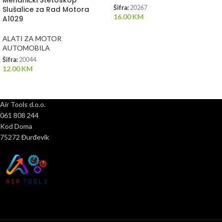
Mehanički Stetoskop
Šifra:
20267
Slušalice za Rad Motora
16.00
KM
A1029
ALATI ZA MOTOR
AUTOMOBILA
Šifra:
20044
12.00
KM
Air Tools d.o.o.
061 808 244
Kod Doma
75272 Đurđevik