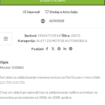
DODAJ U KORPU
Uporedi
Dodaj u listu želja
62393028
Barkod:
5901477139147
Šifra:
20572
Kategorija:
ALATI ZA MOTOR AUTOMOBILA
Podijeli:
Opis
Model: G02865
Set alata za zaključavanje vremena motora za Fiat Ducato i Iveco Daily
2.3 JTD i 3.0 JTD.
Ovaj set uključuje najnoviji čep za zaključavanje radilice potreban na
motorima proizvedenim od 2006. do 2008. godine.