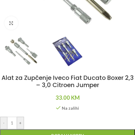
Klikni da uvećaš
Alat za Zupčenje Iveco Fiat Ducato Boxer 2,3
– 3,0 Citroen Jumper
33.00
KM
Na zalihi
Alternative:
-
+