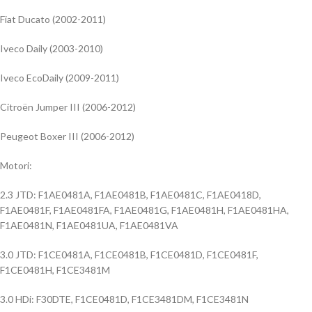
Fiat Ducato (2002-2011)
Iveco Daily (2003-2010)
Iveco EcoDaily (2009-2011)
Citroën Jumper III (2006-2012)
Peugeot Boxer III (2006-2012)
Motori:
2.3 JTD: F1AE0481A, F1AE0481B, F1AE0481C, F1AE0418D,
F1AE0481F, F1AE0481FA, F1AE0481G, F1AE0481H, F1AE0481HA,
F1AE0481N, F1AE0481UA, F1AE0481VA
3.0 JTD: F1CE0481A, F1CE0481B, F1CE0481D, F1CE0481F,
F1CE0481H, F1CE3481M
3.0 HDi: F30DTE, F1CE0481D, F1CE3481DM, F1CE3481N