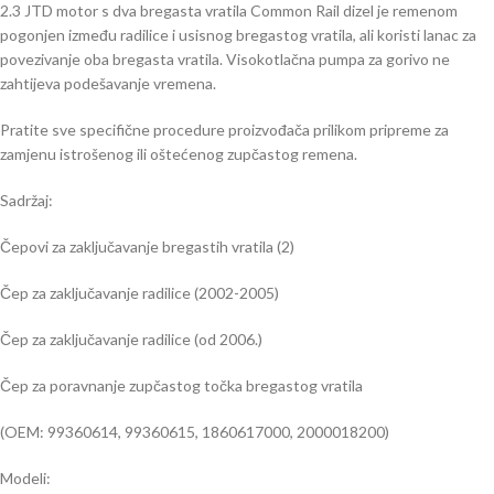
2.3 JTD motor s dva bregasta vratila Common Rail dizel je remenom
pogonjen između radilice i usisnog bregastog vratila, ali koristi lanac za
povezivanje oba bregasta vratila. Visokotlačna pumpa za gorivo ne
zahtijeva podešavanje vremena.
Pratite sve specifične procedure proizvođača prilikom pripreme za
zamjenu istrošenog ili oštećenog zupčastog remena.
Sadržaj:
Čepovi za zaključavanje bregastih vratila (2)
Čep za zaključavanje radilice (2002-2005)
Čep za zaključavanje radilice (od 2006.)
Čep za poravnanje zupčastog točka bregastog vratila
(OEM: 99360614, 99360615, 1860617000, 2000018200)
Modeli: