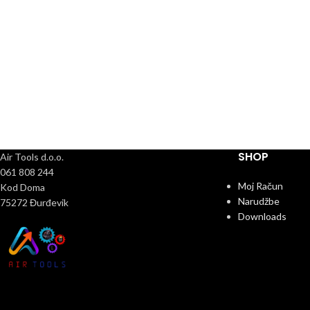
SHOP
Air Tools d.o.o.
061 808 244
Moj Račun
Kod Doma
Narudžbe
75272 Đurđevik
Downloads