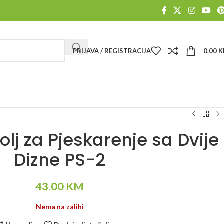
PRIJAVA / REGISTRACIJA
0.00
K
olj za Pjeskarenje sa Dvije
Dizne PS-2
43.00
KM
Nema na zalihi