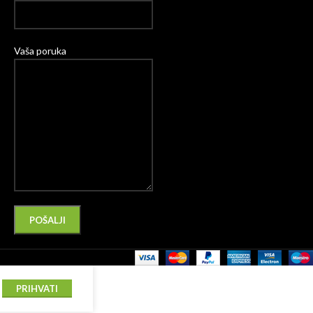
Vaša poruka
Please leave this field empty.
Alternative:
PRIHVATI