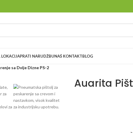
 LOKACIJA
PRATI NARUDŽBU
NAŠ KONTAKT
BLOG
arenje sa Dvije Dizne PS-2
Auarita Pišt