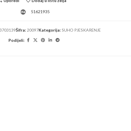
Uporedi
Dodaj u listu želja
51621935
3703139
Šifra:
20097
Kategorija:
SUHO PJESKARENJE
Podijeli: