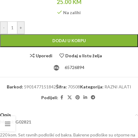
25.00
KM
Na zalihi
Alternative:
-
+
DODAJ U KORPU
Uporedi
Dodaj u listu želja
65726894
Barkod:
5901477151842
Šifra:
70508
Kategorija:
RAZNI ALATI
Podijeli:
Opis
Model: G02821
220 kom. Set ravnih podloški od bakra. Bakrene podloške su otporne na