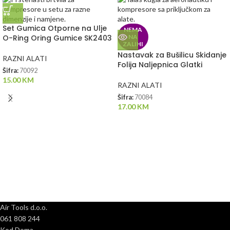
Set Gumica Otporne na Ulje
NEMA
O-Ring Oring Gumice SK2403
NA
ZALIHI
Nastavak za Bušilicu Skidanje
RAZNI ALATI
Folija Naljepnica Glatki
Šifra:
70092
15.00
KM
RAZNI ALATI
Šifra:
70084
17.00
KM
Air Tools d.o.o.
061 808 244
Kod Doma