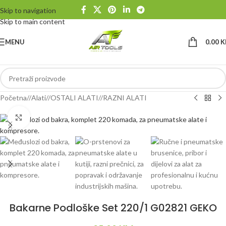
Skip to navigation
Skip to main content
MENU
0.00
K
Početna
/
Alati
/
OSTALI ALATI
/
RAZNI ALATI
Klikni da uvećaš
Bakarne Podloške Set 220/1 G02821 GEKO