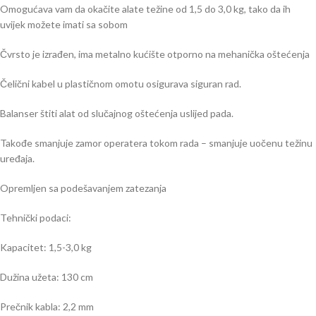
Omogućava vam da okačite alate težine od 1,5 do 3,0 kg, tako da ih
uvijek možete imati sa sobom
Čvrsto je izrađen, ima metalno kućište otporno na mehanička oštećenja
Čelični kabel u plastičnom omotu osigurava siguran rad.
Balanser štiti alat od slučajnog oštećenja uslijed pada.
Takođe smanjuje zamor operatera tokom rada – smanjuje uočenu težinu
uređaja.
Opremljen sa podešavanjem zatezanja
Tehnički podaci:
Kapacitet: 1,5-3,0 kg
Dužina užeta: 130 cm
Prečnik kabla: 2,2 mm