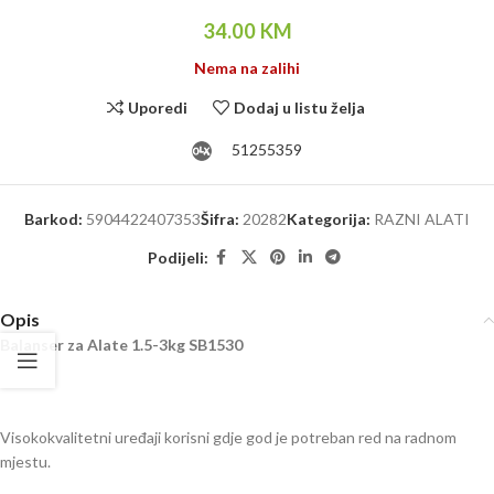
34.00
KM
Nema na zalihi
Uporedi
Dodaj u listu želja
51255359
Barkod:
5904422407353
Šifra:
20282
Kategorija:
RAZNI ALATI
Podijeli:
Opis
Balanser za Alate 1.5-3kg SB1530
Visokokvalitetni uređaji korisni gdje god je potreban red na radnom
mjestu.