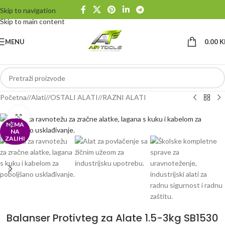
Skip to navigation
Skip to main content
MENU
0.00
K
Početna
/
Alati
/
OSTALI ALATI
/
RAZNI ALATI
Klikni da uvećaš
NEMA
NA
ZALIHI
Balanser Protivteg za Alate 1.5-3kg SB1530