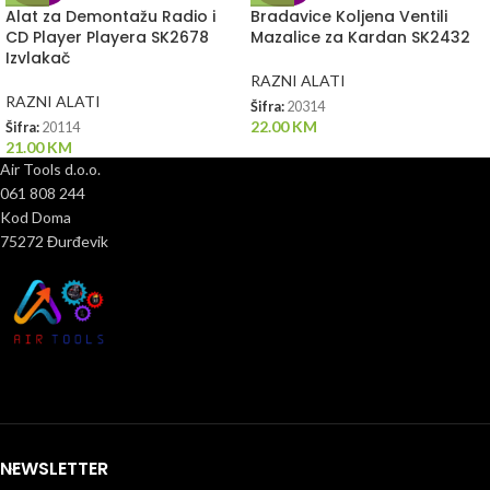
Alat za Demontažu Radio i
Bradavice Koljena Ventili
CD Player Playera SK2678
Mazalice za Kardan SK2432
Izvlakač
RAZNI ALATI
RAZNI ALATI
Šifra:
20314
22.00
KM
Šifra:
20114
21.00
KM
Air Tools d.o.o.
061 808 244
Kod Doma
75272 Đurđevik
NEWSLETTER