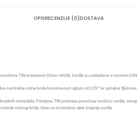
OPIS
RECENZIJE (0)
DOSTAVA
esvučena TiN premazom (titan-nitrid). Svrdla su usklađena s normom DIN 3
u dva centralna rezna brida brušena pod uglom od 135° te spiralne žljebov
adivih materijala. Primjena TiN premaza povećava tvrdoću svrdla, omoguć
trošenje reznog brida, čime se produžava vijek trajanja svrdla.
.