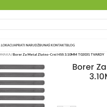
 LOKACIJA
PRATI NARUDŽBU
NAŠ KONTAKT
BLOG
LOMAKA
/
Borer Za Metal Zlatno-Crni HSS 3.10MM T02031 TVARDY
Borer Za
3.1