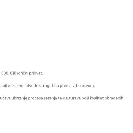
38. Cilindrični prihvat.
e koji efikasno odvode strugotinu prema vrhu otvora.
ava ubrzanje procesa rezanja te osigurava bolji kvalitet obrađenih