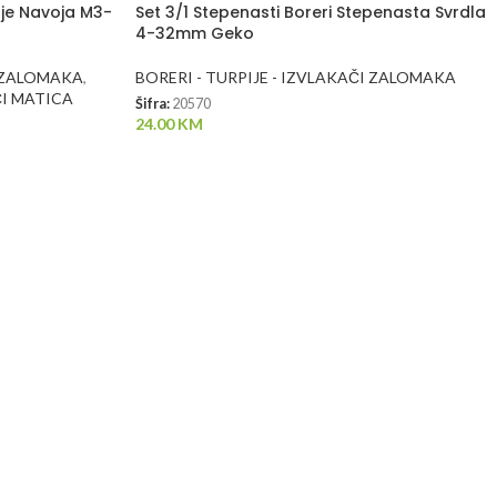
nje Navoja M3-
Set 3/1 Stepenasti Boreri Stepenasta Svrdla
4-32mm Geko
I ZALOMAKA
,
BORERI - TURPIJE - IZVLAKAČI ZALOMAKA
ČI MATICA
Šifra:
20570
24.00
KM