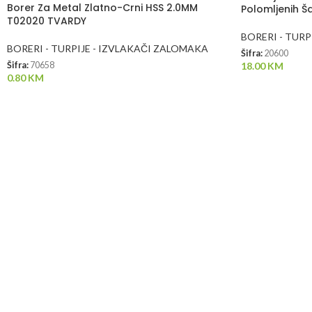
Borer Za Metal Zlatno-Crni HSS 2.0MM
Polomljenih Š
T02020 TVARDY
BORERI - TURP
BORERI - TURPIJE - IZVLAKAČI ZALOMAKA
Šifra:
20600
18.00
KM
Šifra:
70658
0.80
KM