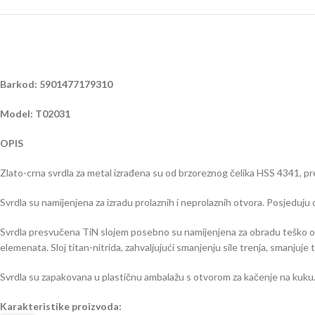
Barkod: 5901477179310
Model: T02031
OPIS
Zlato-crna svrdla za metal izrađena su od brzoreznog čelika HSS 4341, pr
Svrdla su namijenjena za izradu prolaznih i neprolaznih otvora. Posjeduj
Svrdla presvučena TiN slojem posebno su namijenjena za obradu teško obr
elemenata. Sloj titan-nitrida, zahvaljujući smanjenju sile trenja, smanjuje 
Svrdla su zapakovana u plastičnu ambalažu s otvorom za kačenje na kuku
Karakteristike proizvoda: