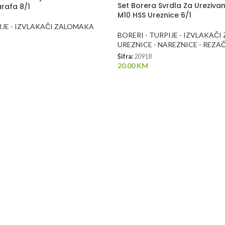
Set Borera Svrdla Za Ureziva
arafa 8/1
M10 HSS Ureznice 6/1
IJE - IZVLAKAČI ZALOMAKA
BORERI - TURPIJE - IZVLAKAČ
UREZNICE - NAREZNICE - REZA
Šifra:
20918
20.00
KM