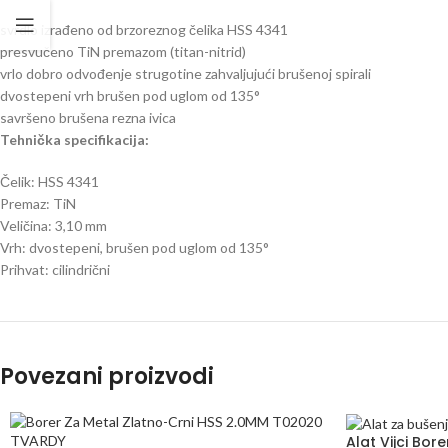
svrdlo izrađeno od brzoreznog čelika HSS 4341
presvučeno TiN premazom (titan-nitrid)
vrlo dobro odvođenje strugotine zahvaljujući brušenoj spirali
dvostepeni vrh brušen pod uglom od 135°
savršeno brušena rezna ivica
Tehnička specifikacija:
Čelik: HSS 4341
Premaz: TiN
Veličina: 3,10 mm
Vrh: dvostepeni, brušen pod uglom od 135°
Prihvat: cilindrični
Povezani proizvodi
Alat Vijci Bo