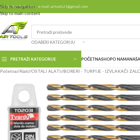
Skip to navigation
ontakt: 061/808-244 e-mail: airtools21@gmail.com
Skip to main content
ODABERI KATEGORIJU
PRETRAŽI KATEGORIJE
POČETNA
SHOP
O NAMA
NAŠA
Početna
/
Alati
/
OSTALI ALATI
/
BORERI - TURPIJE - IZVLAKAČI ZA