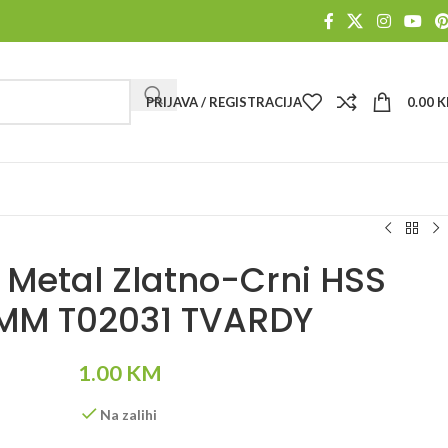
PRIJAVA / REGISTRACIJA
0.00
K
 Metal Zlatno-Crni HSS
0MM T02031 TVARDY
1.00
KM
Na zalihi