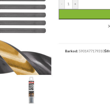
-
+
Barkod:
5901477179310
Šif