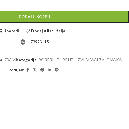
Alternative:
DODAJ U KORPU
Uporedi
Dodaj u listu želja
73923115
ra:
70666
Kategorija:
BORERI - TURPIJE - IZVLAKAČI ZALOMAKA
Podijeli: