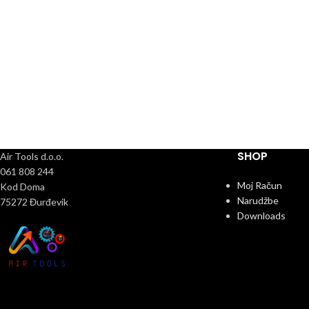
SHOP
Air Tools d.o.o.
061 808 244
Moj Račun
Kod Doma
Narudžbe
75272 Đurđevik
Downloads