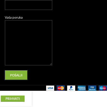
Vaša poruka
Please leave this field empty.
Alternative:
PRIHVATI