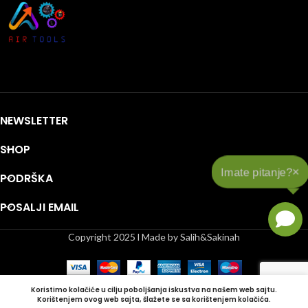
NEWSLETTER
SHOP
×
Imate pitanje?
PODRŠKA
POSALJI EMAIL
Copyright 2025 l Made by Salih&Sakinah
Koristimo kolačiće u cilju poboljšanja iskustva na našem web sajtu.
Korištenjem ovog web sajta, šlažete se sa korištenjem kolačića.
Shop
Lista želja
Korpa
Moj račun
Bočna Traka