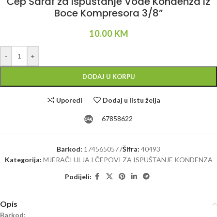
Čep Šaraf za Ispuštanje Vode Kondenza iz
Boce Kompresora 3/8”
10.00
KM
Alternative:
-
+
DODAJ U KORPU
Uporedi
Dodaj u listu želja
67858622
Barkod:
1745650577
Šifra:
40493
Kategorija:
MJERAČI ULJA I ČEPOVI ZA ISPUŠTANJE KONDENZA
Podijeli:
Opis
Barkod: