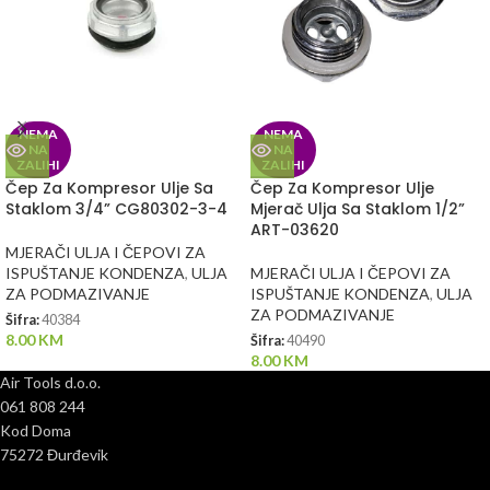
NEMA
NEMA
NA
NA
ZALIHI
ZALIHI
Čep Za Kompresor Ulje Sa
Čep Za Kompresor Ulje
Staklom 3/4” CG80302-3-4
Mjerač Ulja Sa Staklom 1/2”
ART-03620
MJERAČI ULJA I ČEPOVI ZA
ISPUŠTANJE KONDENZA
,
ULJA
MJERAČI ULJA I ČEPOVI ZA
ZA PODMAZIVANJE
ISPUŠTANJE KONDENZA
,
ULJA
ZA PODMAZIVANJE
Šifra:
40384
8.00
KM
Šifra:
40490
8.00
KM
Air Tools d.o.o.
061 808 244
Kod Doma
75272 Đurđevik