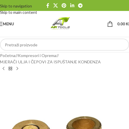
Skip to navigation
Skip to main content
MENU
0.00
K
Početna
/
Kompresori i Oprema
/
MJERAČI ULJA I ČEPOVI ZA ISPUŠTANJE KONDENZA