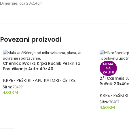
Dimenzije: cca 28x14cm
Povezani proizvodi
ChemicalWorkz Krpa Ručnik Peškir za
NEMA
Posušivanje Auta 40×40
NA
ZALIHI
2/1 Carmeis LU
KRPE - PEŠKIRI - APLIKATORI - ČETKE
Ručnik 30x40
Šifra:
70499
4.00
KM
KRPE - PEŠKIRI
Šifra:
70487
4.50
KM