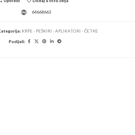
Uporedi
Dodaj u listu želja
64668663
ategorija:
KRPE - PEŠKIRI - APLIKATORI - ČETKE
Podijeli: