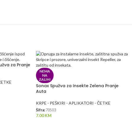
užva za Pranje
NEMA
NA
ZALIHI
 ČETKE
Sonax Spužva za Insekte Zelena Pranje
Auta
KRPE - PEŠKIRI - APLIKATORI - ČETKE
Šifra:
70503
7.00
KM