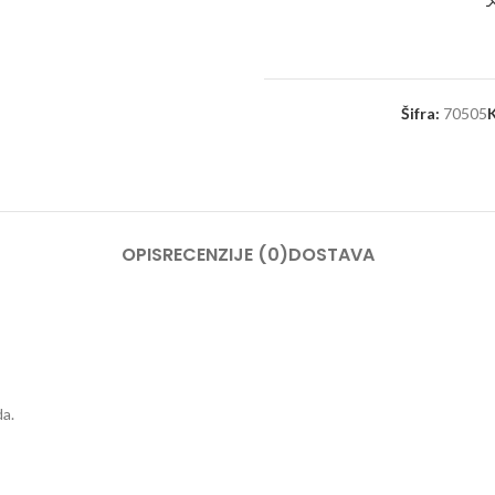
Šifra:
70505
K
OPIS
RECENZIJE (0)
DOSTAVA
da.