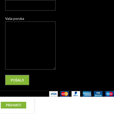
Vaša poruka
Please leave this field empty.
Alternative:
PRIHVATI