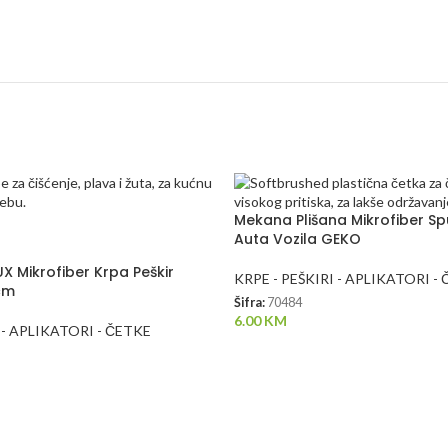
Mekana Plišana Mikrofiber Sp
Auta Vozila GEKO
X Mikrofiber Krpa Peškir
KRPE - PEŠKIRI - APLIKATORI -
cm
Šifra:
70484
6.00
KM
 - APLIKATORI - ČETKE