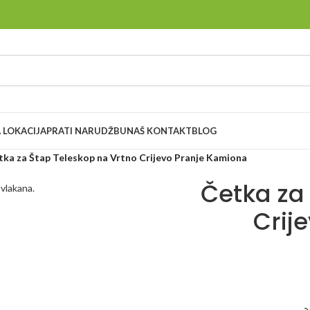
 LOKACIJA
PRATI NARUDŽBU
NAŠ KONTAKT
BLOG
tka za Štap Teleskop na Vrtno Crijevo Pranje Kamiona
Četka za
Crij