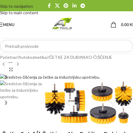
Skip to navigation
Skip to main content
MENU
0.00
K
Početna
/
Autokozmetika
/
ČETKE ZA DUBINSKO ČIŠĆENJE
Klikni da uvećaš