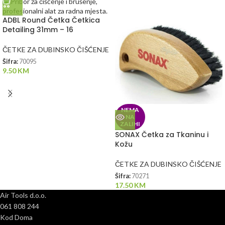
ADBL Round Četka Četkica
Detailing 31mm – 16
ČETKE ZA DUBINSKO ČIŠĆENJE
Šifra:
70095
9.50
KM
NEMA
NA
ZALIHI
SONAX Četka za Tkaninu i
Kožu
ČETKE ZA DUBINSKO ČIŠĆENJE
Šifra:
70271
17.50
KM
Air Tools d.o.o.
061 808 244
Kod Doma