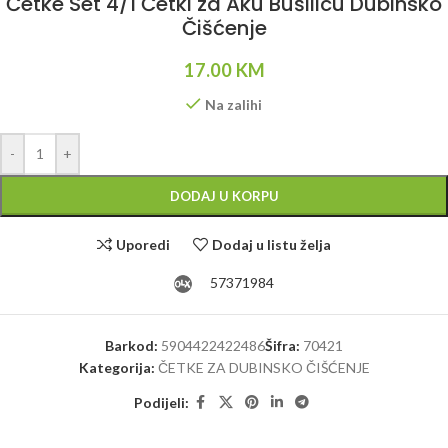
Četke Set 4/1 Četki za Aku Bušilicu Dubinsko
Čišćenje
17.00
KM
Na zalihi
Alternative:
-
+
DODAJ U KORPU
Uporedi
Dodaj u listu želja
57371984
Barkod:
5904422422486
Šifra:
70421
Kategorija:
ČETKE ZA DUBINSKO ČIŠĆENJE
Podijeli: