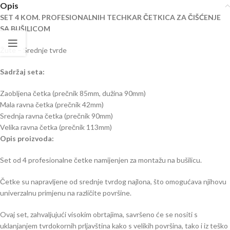
Opis
SET 4 KOM. PROFESIONALNIH TECHKAR ČETKICA ZA ČIŠĆENJE
SA BUŠILICOM
Žute – Srednje tvrde
Sadržaj seta:
Zaobljena četka (prečnik 85mm, dužina 90mm)
Mala ravna četka (prečnik 42mm)
Srednja ravna četka (prečnik 90mm)
Velika ravna četka (prečnik 113mm)
Opis proizvoda:
Set od 4 profesionalne četke namijenjen za montažu na bušilicu.
Četke su napravljene od srednje tvrdog najlona, što omogućava njihovu
univerzalnu primjenu na različite površine.
Ovaj set, zahvaljujući visokim obrtajima, savršeno će se nositi s
uklanjanjem tvrdokornih prljavština kako s velikih površina, tako i iz teško