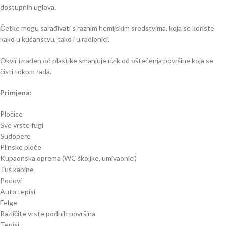
dostupnih uglova.
Četke mogu sarađivati s raznim hemijskim sredstvima, koja se koriste
kako u kućanstvu, tako i u radionici.
Okvir izrađen od plastike smanjuje rizik od oštećenja površine koja se
čisti tokom rada.
Primjena:
Pločice
Sve vrste fugi
Sudopere
Plinske ploče
Kupaonska oprema (WC školjke, umivaonici)
Tuš kabine
Podovi
Auto tepisi
Felge
Različite vrste podnih površina
Tepisi