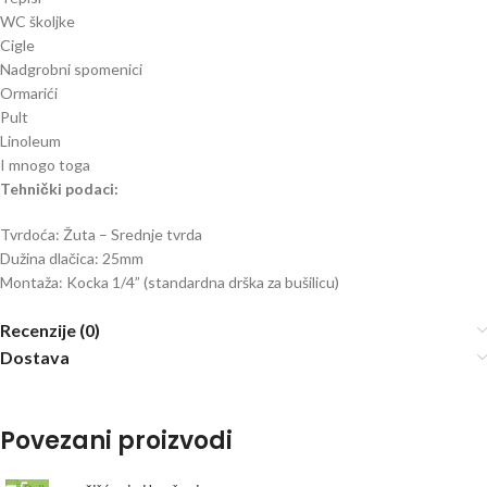
WC školjke
Cigle
Nadgrobni spomenici
Ormarići
Pult
Linoleum
I mnogo toga
Tehnički podaci:
Tvrdoća: Žuta – Srednje tvrda
Dužina dlačica: 25mm
Montaža: Kocka 1/4” (standardna drška za bušilicu)
Recenzije (0)
Dostava
Povezani proizvodi