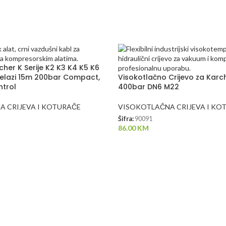
cher K Serije K2 K3 K4 K5 K6
relazi 15m 200bar Compact,
Visokotlačno Crijevo za Kar
ntrol
400bar DN6 M22
 CRIJEVA I KOTURAČE
VISOKOTLAČNA CRIJEVA I KO
Šifra:
90091
86.00
KM