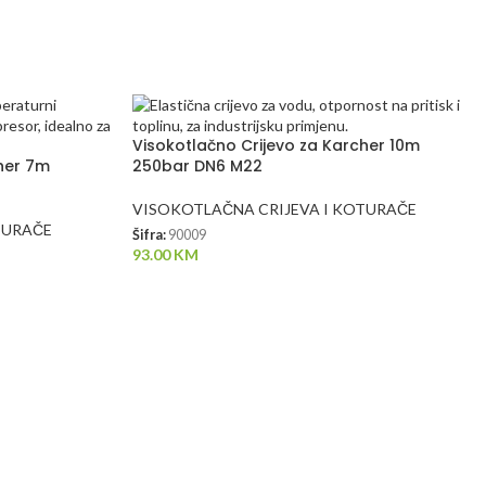
Visokotlačno Crijevo za Karcher 10m
cher 7m
250bar DN6 M22
VISOKOTLAČNA CRIJEVA I KOTURAČE
TURAČE
Šifra:
90009
93.00
KM