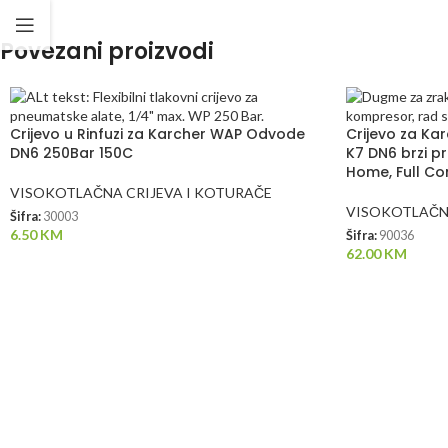
Povezani proizvodi
Crijevo u Rinfuzi za Karcher WAP Odvode
Crijevo za Kar
DN6 250Bar 150C
K7 DN6 brzi p
Home, Full Co
VISOKOTLAČNA CRIJEVA I KOTURAČE
VISOKOTLAČNA
Šifra:
30003
6.50
KM
Šifra:
90036
62.00
KM