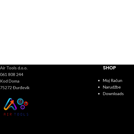
SHOP
Air Tools d.o.o.
061 808 244
Moj Račun
Kod Doma
Narudžbe
75272 Đurđevik
Downloads