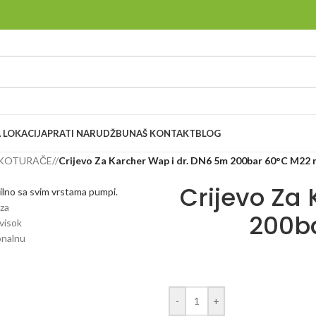
 LOKACIJA
PRATI NARUDŽBU
NAŠ KONTAKT
BLOG
 KOTURAČE
/
Crijevo Za Karcher Wap i dr. DN6 5m 200bar 60°C M22
Crijevo Za
200b
-
+