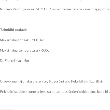
Nudimo Vam crijevo za KARCHER visokotlačne perače i sve druge proizvo
Tehnički podaci:
Maksimalni pritisak – 200 Bar
Maksimalna temperatura – 600C
Dužina crijeva – 5m
Crijevo ima najlonsku pletenicu, što ga čini vrlo fleksibilnim i izdržljivim.
Priključci sa obje strane crijeva su dodatno zaštićeni poklopcima kako bi 