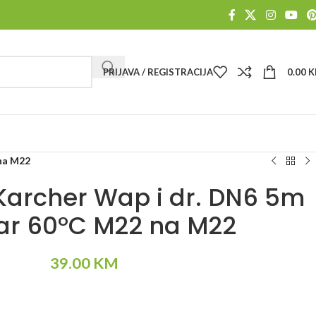
PRIJAVA / REGISTRACIJA
0.00
K
 na M22
 Karcher Wap i dr. DN6 5m
ar 60°C M22 na M22
39.00
KM
Alternative: