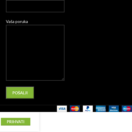
Vaša poruka
Please leave this field empty.
Alternative:
PRIHVATI