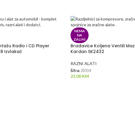
NEMA
NA
ZALIHI
tažu Radio i CD Player
Bradavice Koljena Ventili Maz
8 Izvlakač
Kardan SK2432
RAZNI ALATI
Šifra:
20314
22.00
KM