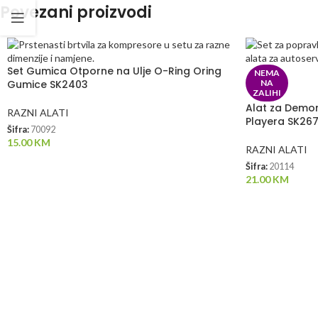
Povezani proizvodi
Set Gumica Otporne na Ulje O-Ring Oring
NEMA
Gumice SK2403
NA
ZALIHI
Alat za Demon
RAZNI ALATI
Playera SK267
Šifra:
70092
15.00
KM
RAZNI ALATI
Šifra:
20114
21.00
KM