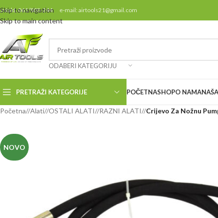
Skip to navigation
ontakt: 061/808-244 e-mail: airtools21@gmail.com
Skip to main content
ODABERI KATEGORIJU
PRETRAŽI KATEGORIJE
POČETNA
SHOP
O NAMA
NAŠA
Početna
/
Alati
/
OSTALI ALATI
/
RAZNI ALATI
/
Crijevo Za Nožnu Pum
NOVO