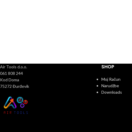
SHOP
Air Tools d.o.o.
061 808 244
Moj Račun
Kod Doma
Narudžbe
75272 Đurđevik
Downloads