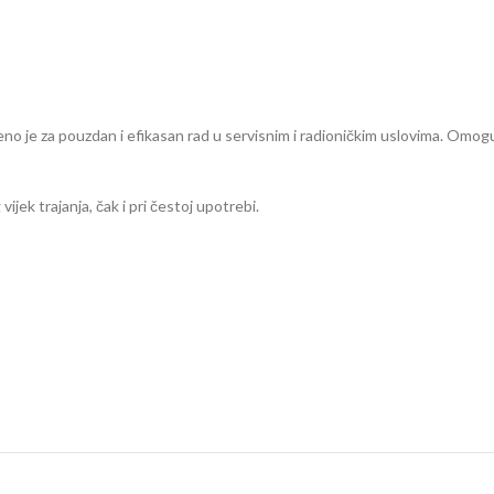
no je za pouzdan i efikasan rad u servisnim i radioničkim uslovima. Omo
vijek trajanja, čak i pri čestoj upotrebi.