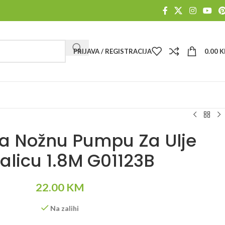
PRIJAVA / REGISTRACIJA
0.00
K
Za Nožnu Pumpu Za Ulje
alicu 1.8M G01123B
22.00
KM
Na zalihi