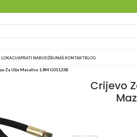
 LOKACIJA
PRATI NARUDŽBU
NAŠ KONTAKT
BLOG
pu Za Ulje Mazalicu 1.8M G01123B
Crijevo 
Maz