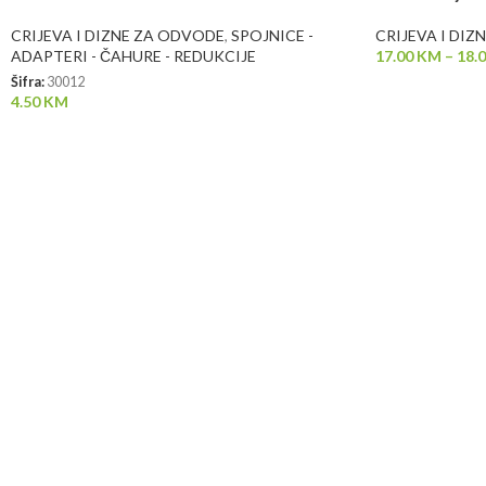
CRIJEVA I DIZNE ZA ODVODE
,
SPOJNICE -
CRIJEVA I DI
ADAPTERI - ČAHURE - REDUKCIJE
17.00
KM
–
18.
Šifra:
30012
4.50
KM