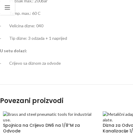
· Pritisak max.: 200bar
· Temp. max.: 60 C
· Velicina dizne: 040
· Tip dizne: 3 odzada + 1 naprijed
U setu dolazi:
· Crijevo sa diznom za odvode
Povezani proizvodi
Spojnica na Crijevo DN6 na 1/8”M za
Dizna za Odvo
Odvode
Kanalizacije 1