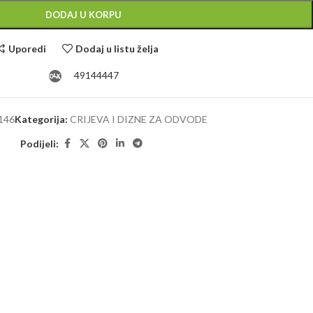
DODAJ U KORPU
Uporedi
Dodaj u listu želja
49144447
146
Kategorija:
CRIJEVA I DIZNE ZA ODVODE
Podijeli: