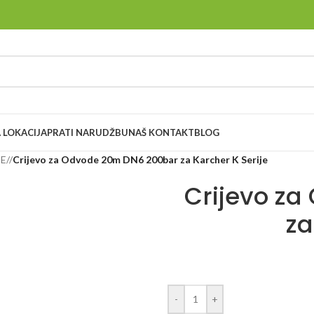
 LOKACIJA
PRATI NARUDŽBU
NAŠ KONTAKT
BLOG
DE
/
Crijevo za Odvode 20m DN6 200bar za Karcher K Serije
Crijevo z
za
-
+