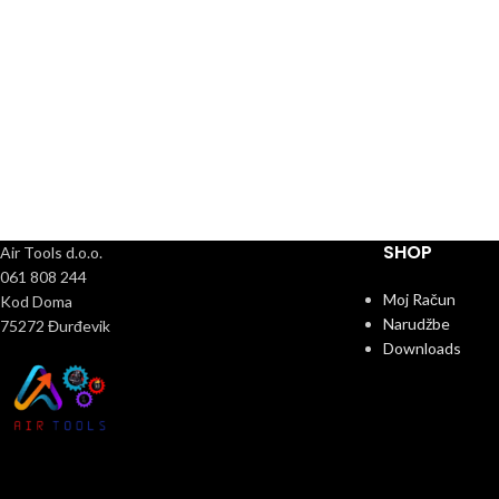
SHOP
Air Tools d.o.o.
061 808 244
Moj Račun
Kod Doma
Narudžbe
75272 Đurđevik
Downloads