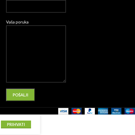
Vaša poruka
Please leave this field empty.
Alternative:
PRIHVATI