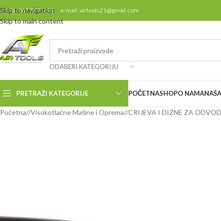
Skip to navigation
ontakt: 061/808-244 e-mail: airtools21@gmail.com
Skip to main content
ODABERI KATEGORIJU
PRETRAŽI KATEGORIJE
POČETNA
SHOP
O NAMA
NAŠA
Početna
/
Visokotlačne Mašine i Oprema
/
CRIJEVA I DIZNE ZA ODVO