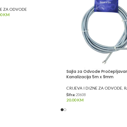
ZNE ZA ODVODE
00
KM
Sajla za Odvode Pročepljavan
Kanalizacija 5m x 9mm
CRIJEVA I DIZNE ZA ODVODE
,
R
Šifra:
20608
20.00
KM