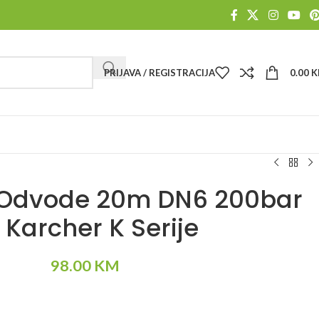
PRIJAVA / REGISTRACIJA
0.00
K
a Odvode 20m DN6 200bar
 Karcher K Serije
98.00
KM
Alternative: