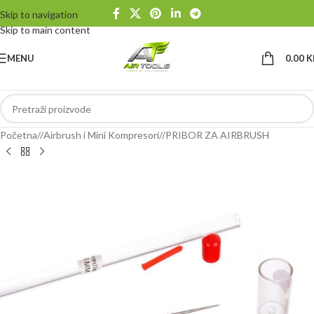
Skip to navigation
Skip to main content
MENU
0.00
K
Početna
/
Airbrush i Mini Kompresori
/
PRIBOR ZA AIRBRUSH