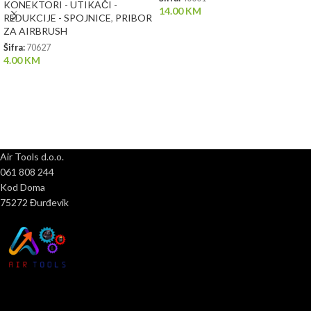
KONEKTORI - UTIKAČI -
14.00
KM
REDUKCIJE - SPOJNICE
,
PRIBOR
ZA AIRBRUSH
Šifra:
70627
4.00
KM
Air Tools d.o.o.
061 808 244
Kod Doma
75272 Đurđevik