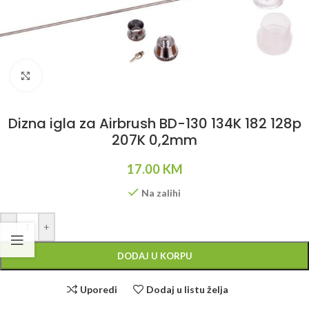
Klikni da uvećaš
Dizna igla za Airbrush BD-130 134K 182 128p
207K 0,2mm
17.00
KM
Na zalihi
Alternative:
-
+
DODAJ U KORPU
Uporedi
Dodaj u listu želja