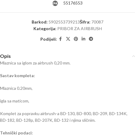
55176553
Barkod:
5902553739213
Šifra:
70087
Kategorija:
PRIBOR ZA AIRBRUSH
Podijeli:
Opis
Mlaznica sa iglom za airbrush 0,20 mm.
Sastav kompleta:
Mlaznica 0.20mm,
igla sa maticom,
Komplet za popravku airbrush-a BD-130, BD-800, BD-209, BD-134K,
BD-182, BD-128p, BD-207K, BD-132 i njima sličnim.
Tehnički podaci: