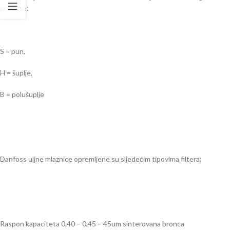
prskanja:
S = pun,
H = šuplje,
B = polušuplje
Danfoss uljne mlaznice opremljene su sljedećim tipovima filtera:
Raspon kapaciteta 0,40 – 0,45 – 45um sinterovana bronca