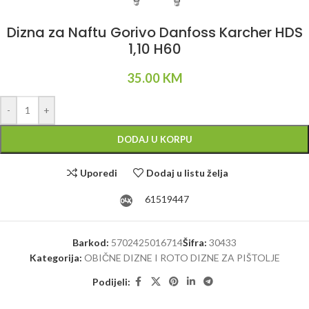
Dizna za Naftu Gorivo Danfoss Karcher HDS
1,10 H60
35.00
KM
Alternative:
-
+
DODAJ U KORPU
Uporedi
Dodaj u listu želja
61519447
Barkod:
5702425016714
Šifra:
30433
Kategorija:
OBIČNE DIZNE I ROTO DIZNE ZA PIŠTOLJE
Podijeli: