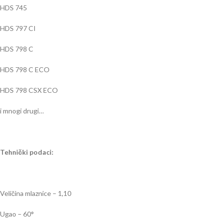
HDS 745
HDS 797 CI
HDS 798 C
HDS 798 C ECO
HDS 798 CSX ECO
i mnogi drugi…
Tehnički podaci:
Veličina mlaznice – 1,10
Ugao – 60°