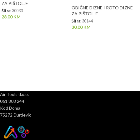
ZA PIŠTOLJE
OBIČNE DIZNE I ROTO DIZNE
Šifra:
30033
ZA PIŠTOLJE
28.00
KM
Šifra:
30144
30.00
KM
Air Tools d.o.o.
061 808 244
Kod Doma
75272 Đurđevik