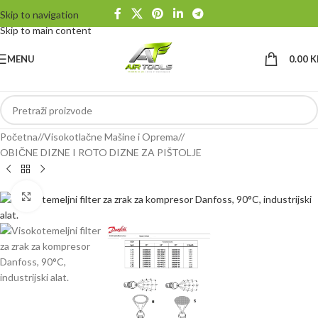
Skip to navigation
Skip to main content
MENU
0.00
K
Početna
/
Visokotlačne Mašine i Oprema
/
OBIČNE DIZNE I ROTO DIZNE ZA PIŠTOLJE
Klikni da uvećaš