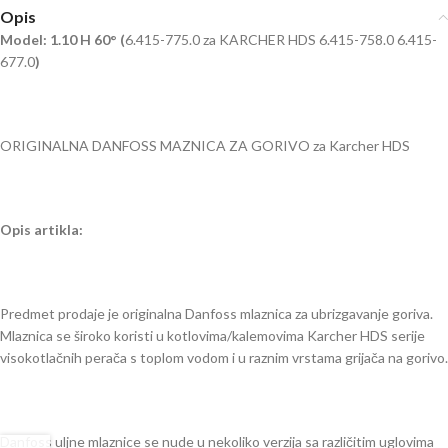
Opis
Model: 1.10 H 60° (
6.415-775.0 za KARCHER HDS 6.415-758.0 6.415-
677.0
)
ORIGINALNA DANFOSS MAZNICA ZA GORIVO za Karcher HDS
Opis artikla:
Predmet prodaje je originalna Danfoss mlaznica za ubrizgavanje goriva.
Mlaznica se široko koristi u kotlovima/kalemovima Karcher HDS serije
visokotlačnih perača s toplom vodom i u raznim vrstama grijača na gorivo.
Danfoss uljne mlaznice se nude u nekoliko verzija sa različitim uglovima