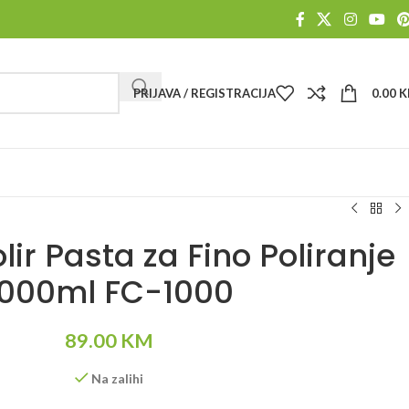
PRIJAVA / REGISTRACIJA
0.00
K
r Pasta za Fino Poliranje
1000ml FC-1000
89.00
KM
Na zalihi