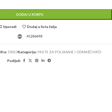
Alternative:
DODAJ U KORPU
Uporedi
Dodaj u listu želja
45286498
ifra:
50013
Kategorija:
PASTE ZA POLIRANJE I ODMAŠĆIVAČI
Podijeli: