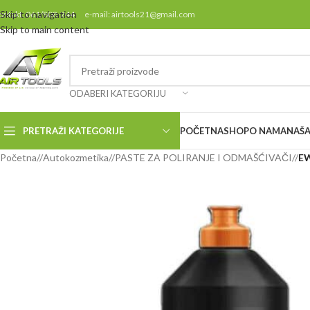
Skip to navigation
ontakt: 061/808-244 e-mail: airtools21@gmail.com
Skip to main content
ODABERI KATEGORIJU
PRETRAŽI KATEGORIJE
POČETNA
SHOP
O NAMA
NAŠA
Početna
/
Autokozmetika
/
PASTE ZA POLIRANJE I ODMAŠĆIVAČI
/
EW