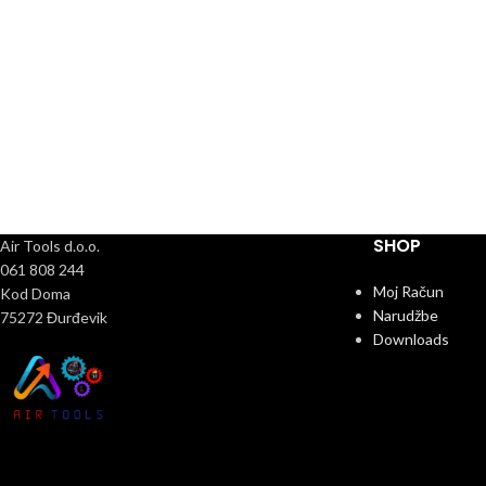
SHOP
Air Tools d.o.o.
061 808 244
Moj Račun
Kod Doma
Narudžbe
75272 Đurđevik
Downloads