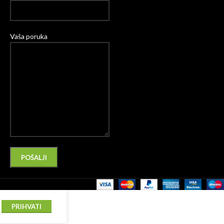
Vaša poruka
Please leave this field empty.
Alternative:
PRIHVATI