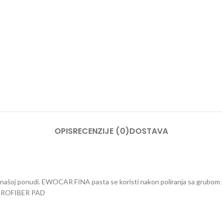
OPIS
RECENZIJE (0)
DOSTAVA
 našoj ponudi. EWOCAR FINA pasta se koristi nakon poliranja sa grubom 
MICROFIBER PAD