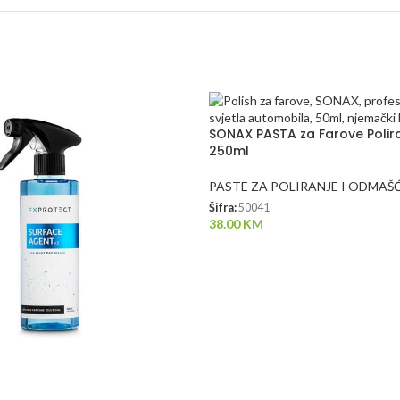
SONAX PASTA za Farove Polir
250ml
PASTE ZA POLIRANJE I ODMAŠ
Šifra:
50041
38.00
KM