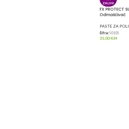
ZALIHI
FX PROTECT S
Odmašćivač
PASTE ZA POL
Šifra:
50105
35.00
KM