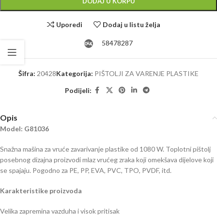
DODAJ U KORPU
Uporedi
Dodaj u listu želja
58478287
Šifra:
20428
Kategorija:
PIŠTOLJI ZA VARENJE PLASTIKE
Podijeli:
Opis
Model: G81036
Snažna mašina za vruće zavarivanje plastike od 1080 W. Toplotni pištolj
posebnog dizajna proizvodi mlaz vrućeg zraka koji omekšava dijelove koji
se spajaju. Pogodno za PE, PP, EVA, PVC, TPO, PVDF, itd.
Karakteristike proizvoda
Velika zapremina vazduha i visok pritisak