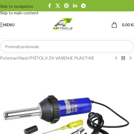
Skip to navigation
Skip to main content
MENU
0.00
K
Početna
/
Alati
/
PIŠTOLJI ZA VARENJE PLASTIKE