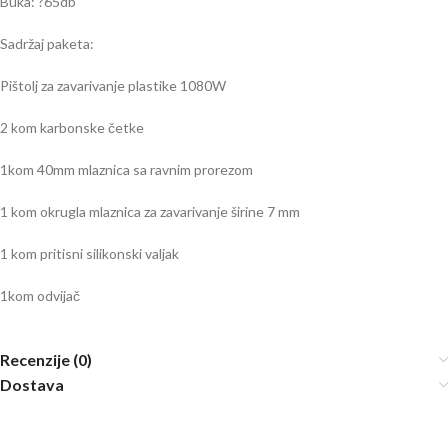
Buka: ?65db
Sadržaj paketa:
Pištolj za zavarivanje plastike 1080W
2 kom karbonske četke
1kom 40mm mlaznica sa ravnim prorezom
1 kom okrugla mlaznica za zavarivanje širine 7 mm
1 kom pritisni silikonski valjak
1kom odvijač
Recenzije (0)
Dostava