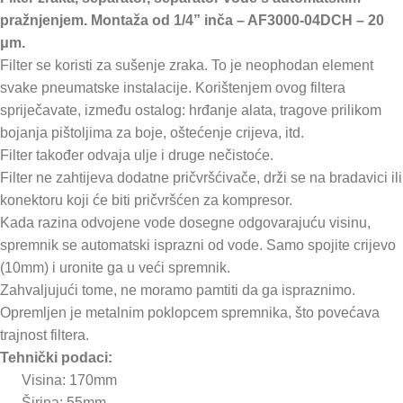
pražnjenjem. Montaža od 1/4” inča – AF3000-04DCH – 20
μm.
Filter se koristi za sušenje zraka. To je neophodan element
svake pneumatske instalacije. Korištenjem ovog filtera
spriječavate, između ostalog: hrđanje alata, tragove prilikom
bojanja pištoljima za boje, oštećenje crijeva, itd.
Filter također odvaja ulje i druge nečistoće.
Filter ne zahtijeva dodatne pričvršćivače, drži se na bradavici ili
konektoru koji će biti pričvršćen za kompresor.
Kada razina odvojene vode dosegne odgovarajuću visinu,
spremnik se automatski isprazni od vode. Samo spojite crijevo
(10mm) i uronite ga u veći spremnik.
Zahvaljujući tome, ne moramo pamtiti da ga ispraznimo.
Opremljen je metalnim poklopcem spremnika, što povećava
trajnost filtera.
Tehnički podaci:
Visina: 170mm
Širina: 55mm