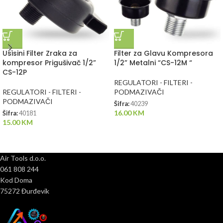
Usisini Filter Zraka za
Filter za Glavu Kompresora
kompresor Prigušivač 1/2”
1/2” Metalni “CS-12M “
CS-12P
REGULATORI - FILTERI -
REGULATORI - FILTERI -
PODMAZIVAČI
PODMAZIVAČI
Šifra:
40239
16.00
KM
Šifra:
40181
15.00
KM
Air Tools d.o.o.
061 808 244
Kod Doma
75272 Đurđevik