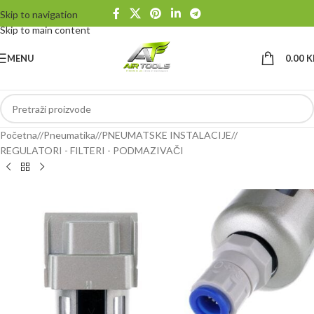
Skip to navigation
Skip to main content
MENU
0.00
K
Početna
/
Pneumatika
/
PNEUMATSKE INSTALACIJE
/
REGULATORI - FILTERI - PODMAZIVAČI