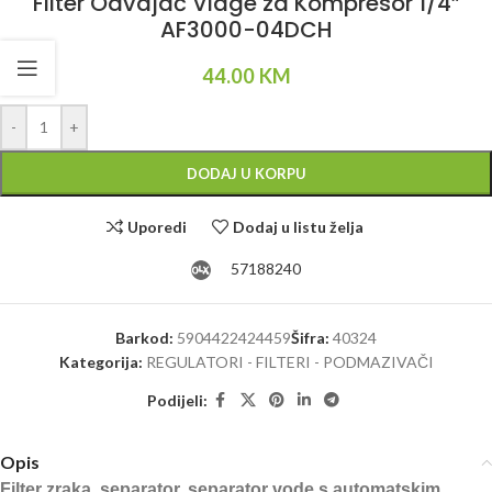
Filter Odvajač Vlage za Kompresor 1/4”
AF3000-04DCH
44.00
KM
Alternative:
-
+
DODAJ U KORPU
Uporedi
Dodaj u listu želja
57188240
Barkod:
5904422424459
Šifra:
40324
Kategorija:
REGULATORI - FILTERI - PODMAZIVAČI
Podijeli:
Opis
Filter zraka, separator, separator vode s automatskim