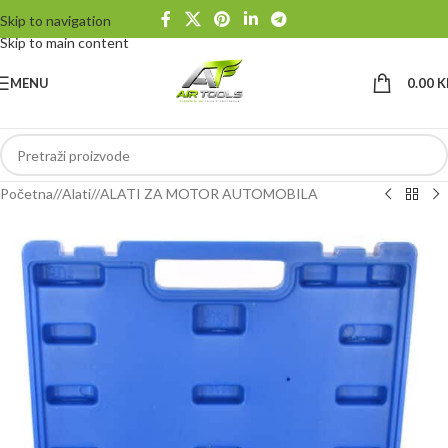
Skip to navigation
Skip to main content
MENU
0.00
K
Početna
/
Alati
/
ALATI ZA MOTOR AUTOMOBILA