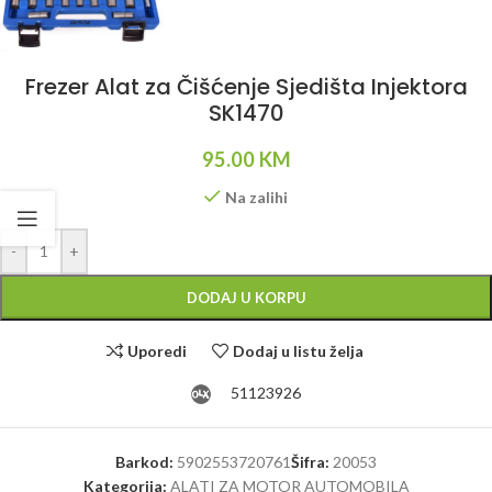
Frezer Alat za Čišćenje Sjedišta Injektora
SK1470
95.00
KM
Na zalihi
Alternative:
-
+
DODAJ U KORPU
Uporedi
Dodaj u listu želja
51123926
Barkod:
5902553720761
Šifra:
20053
Kategorija:
ALATI ZA MOTOR AUTOMOBILA