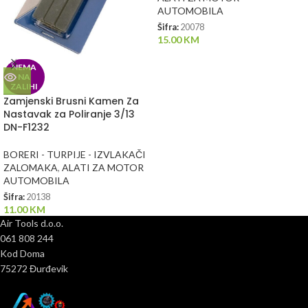
AUTOMOBILA
Šifra:
20078
15.00
KM
NEMA
NA
ZALIHI
Zamjenski Brusni Kamen Za
Nastavak za Poliranje 3/13
DN-F1232
BORERI - TURPIJE - IZVLAKAČI
ZALOMAKA
,
ALATI ZA MOTOR
AUTOMOBILA
Šifra:
20138
11.00
KM
Air Tools d.o.o.
061 808 244
Kod Doma
75272 Đurđevik