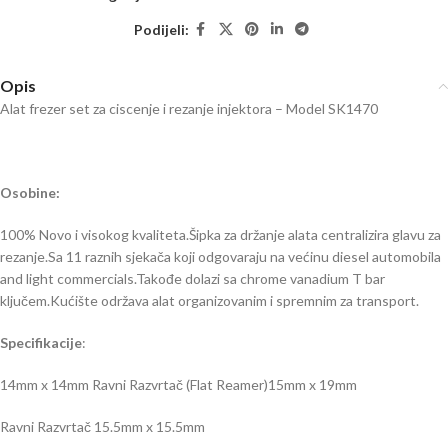
Podijeli:
Opis
Alat frezer set za ciscenje i rezanje injektora – Model SK1470
Osobine:
100% Novo i visokog kvaliteta.Šipka za držanje alata centralizira glavu za
rezanje.Sa 11 raznih sjekača koji odgovaraju na većinu diesel automobila
and light commercials.Takođe dolazi sa chrome vanadium T bar
ključem.Kućište održava alat organizovanim i spremnim za transport.
Specifikacije
:
14mm x 14mm Ravni Razvrtač (Flat Reamer)15mm x 19mm
Ravni Razvrtač 15.5mm x 15.5mm