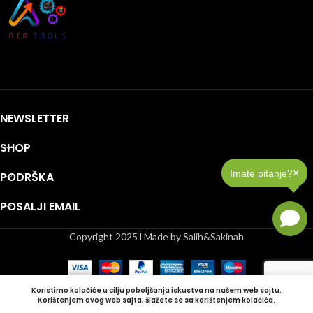
NEWSLETTER
SHOP
×
Imate pitanje?
PODRŠKA
POSALJI EMAIL
Copyright 2025 l Made by Salih&Sakinah
Koristimo kolačiće u cilju poboljšanja iskustva na našem web sajtu.
Korištenjem ovog web sajta, šlažete se sa korištenjem kolačića.
Shop
Lista želja
Korpa
Moj račun
Bočna Traka