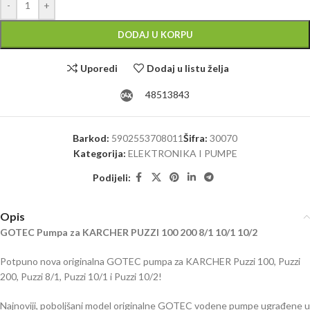
-
+
DODAJ U KORPU
Uporedi
Dodaj u listu želja
48513843
Barkod:
5902553708011
Šifra:
30070
Kategorija:
ELEKTRONIKA I PUMPE
Podijeli:
Opis
GOTEC Pumpa za KARCHER PUZZI 100 200 8/1 10/1 10/2
Potpuno nova originalna GOTEC pumpa za KARCHER Puzzi 100, Puzzi
200, Puzzi 8/1, Puzzi 10/1 i Puzzi 10/2!
Najnoviji, poboljšani model originalne GOTEC vodene pumpe ugrađene u