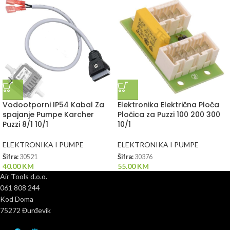
Vodootporni IP54 Kabal Za
Elektronika Električna Ploča
spajanje Pumpe Karcher
Pločica za Puzzi 100 200 300
Puzzi 8/1 10/1
10/1
ELEKTRONIKA I PUMPE
ELEKTRONIKA I PUMPE
Šifra:
30521
Šifra:
30376
40.00
KM
55.00
KM
Air Tools d.o.o.
061 808 244
Kod Doma
75272 Đurđevik