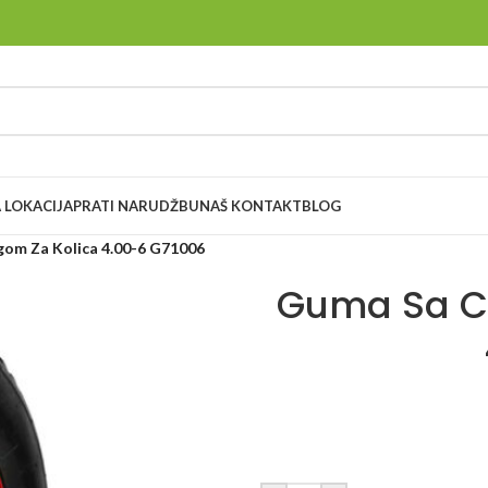
 LOKACIJA
PRATI NARUDŽBU
NAŠ KONTAKT
BLOG
om Za Kolica 4.00-6 G71006
Guma Sa C