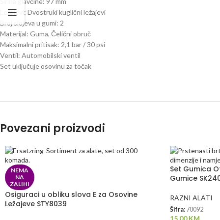
Širina glavčine: 97 mm
Ležajevi: Dvostruki kuglični ležajevi
Broj slojeva u gumi: 2
Materijal: Guma, Čelični obruč
Maksimalni pritisak: 2,1 bar / 30 psi
Ventil: Automobilski ventil
Set uključuje osovinu za točak
Povezani proizvodi
Set Gumica Ot
NEMA
NA
Gumice SK24
ZALIHI
Osiguraci u obliku slova E za Osovine
RAZNI ALATI
Ležajeve STY8039
Šifra:
70092
15.00
KM