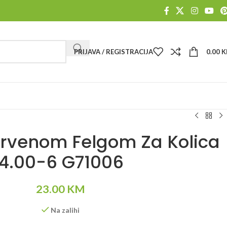
PRIJAVA / REGISTRACIJA
0.00
K
rvenom Felgom Za Kolica
4.00-6 G71006
23.00
KM
Na zalihi