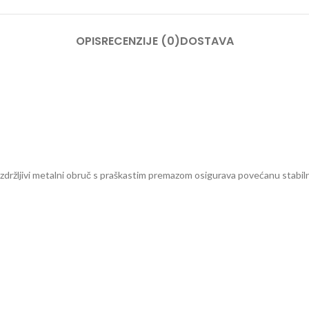
OPIS
RECENZIJE (0)
DOSTAVA
držljivi metalni obruč s praškastim premazom osigurava povećanu stabilno