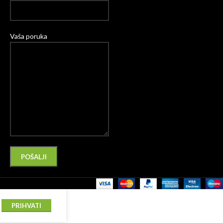
Vaša poruka
Please leave this field empty.
Alternative:
PRIHVATI