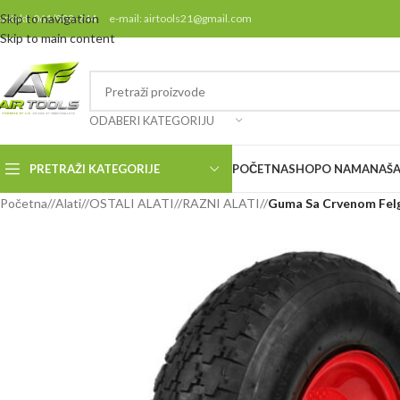
Skip to navigation
ontakt: 061/808-244 e-mail: airtools21@gmail.com
Skip to main content
ODABERI KATEGORIJU
PRETRAŽI KATEGORIJE
POČETNA
SHOP
O NAMA
NAŠA
Početna
/
Alati
/
OSTALI ALATI
/
RAZNI ALATI
/
Guma Sa Crvenom Felg