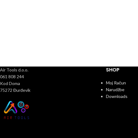
SHOP
Air Tools d.o.o.
061 808 244
Moj Račun
Kod Doma
Narudžbe
75272 Đurđevik
Downloads