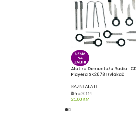
NEMA
NA
ZALIHI
Alat za Demontažu Radio i CD
Playera SK2678 Izvlakač
RAZNI ALATI
Šifra:
20114
21.00
KM