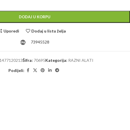
Alternative:
DODAJ U KORPU
Uporedi
Dodaj u listu želja
73945528
1477120213
Šifra:
70695
Kategorija:
RAZNI ALATI
Podijeli: