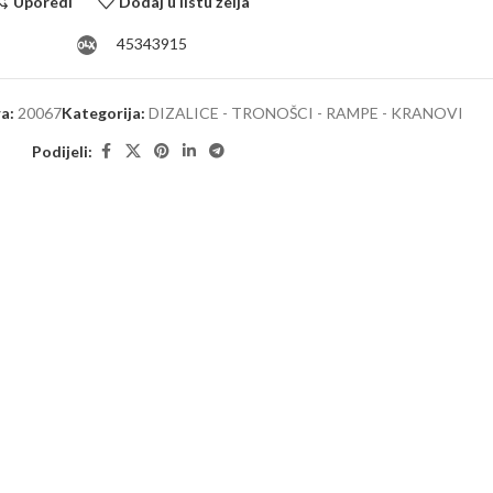
Uporedi
Dodaj u listu želja
45343915
ra:
20067
Kategorija:
DIZALICE - TRONOŠCI - RAMPE - KRANOVI
Podijeli: