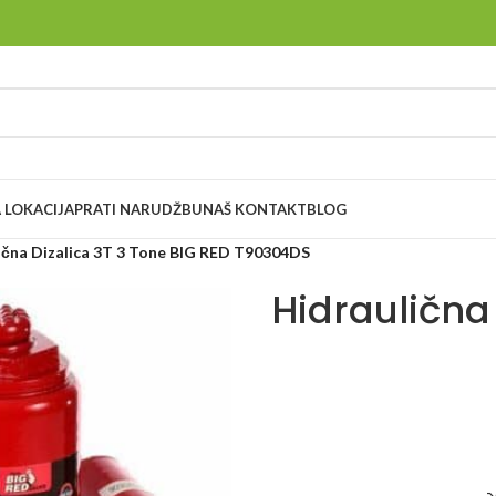
 LOKACIJA
PRATI NARUDŽBU
NAŠ KONTAKT
BLOG
ična Dizalica 3T 3 Tone BIG RED T90304DS
Hidraulična