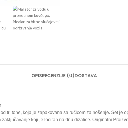
OPIS
RECENZIJE (0)
DOSTAVA
m
d tri tone, koja je zapakovana sa ručicom za nošenje. Set je op
a zaključavanje koji je lociran na dnu dizalice. Originalni Proizv