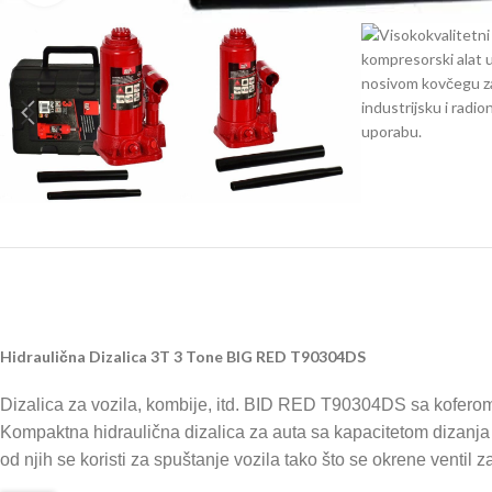
Hidraulična Dizalica 3T 3 Tone BIG RED T90304DS
Dizalica za vozila, kombije, itd. BID RED T90304DS sa kofero
Kompaktna hidraulična dizalica za auta sa kapacitetom dizanja o
od njih se koristi za spuštanje vozila tako što se okrene ventil z