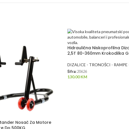
Hidraulična Niskoprofilna Diz
2,5T 80-360mm Krokodilka 
DIZALICE - TRONOŠCI - RAMPE
Šifra:
20626
130.00
KM
 Stander Nosač Za Motore
re Do 500KG