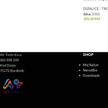
DIZALICE - TR
Šifra:
20808
105.00
KM
SHOP
Air Tools d.o.o.
061 808 244
Moj Račun
Kod Doma
Narudžbe
75272 Đurđevik
Downloads