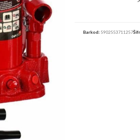
Barkod:
5902553711257
Šif