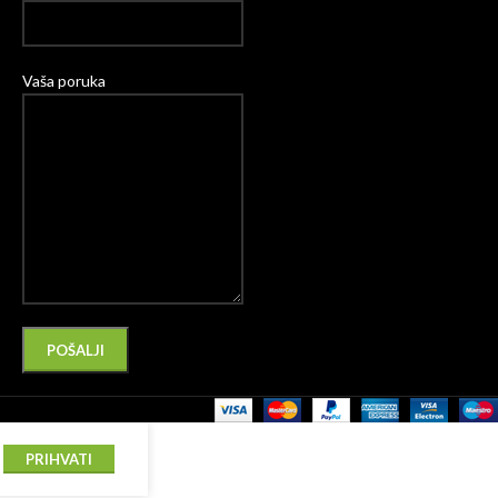
Vaša poruka
Please leave this field empty.
Alternative:
PRIHVATI