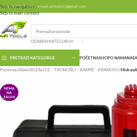
Skip to navigation
ontakt: 061/808-244 e-mail: airtools21@gmail.com
Skip to main content
ODABERI KATEGORIJU
PRETRAŽI KATEGORIJE
POČETNA
SHOP
O NAMA
NAŠA
Početna
/
Alati
/
DIZALICE - TRONOŠCI - RAMPE - KRANOVI
/
Hidraul
NEMA
NA
ZALIHI