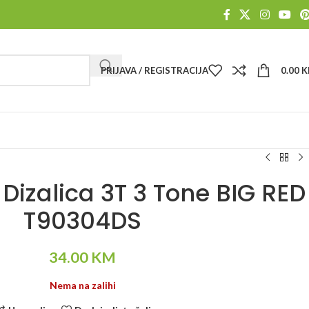
PRIJAVA / REGISTRACIJA
0.00
K
 Dizalica 3T 3 Tone BIG RED
T90304DS
34.00
KM
Nema na zalihi