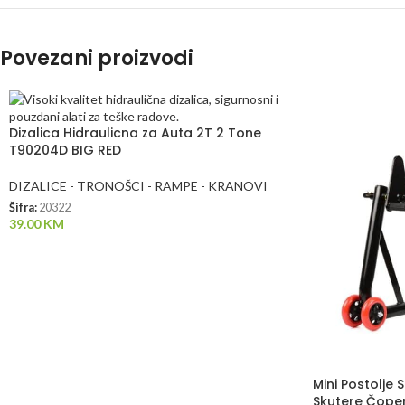
Povezani proizvodi
Dizalica Hidraulicna za Auta 2T 2 Tone
T90204D BIG RED
DIZALICE - TRONOŠCI - RAMPE - KRANOVI
Šifra:
20322
39.00
KM
Mini Postolje
Skutere Čope