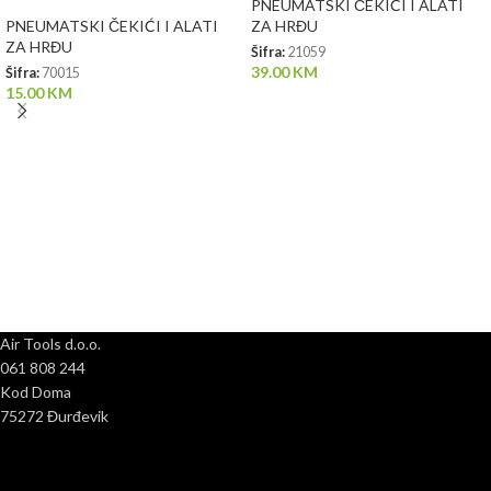
PNEUMATSKI ČEKIĆI I ALATI
PNEUMATSKI ČEKIĆI I ALATI
ZA HRĐU
ZA HRĐU
Šifra:
21059
39.00
KM
Šifra:
70015
15.00
KM
Air Tools d.o.o.
061 808 244
Kod Doma
75272 Đurđevik