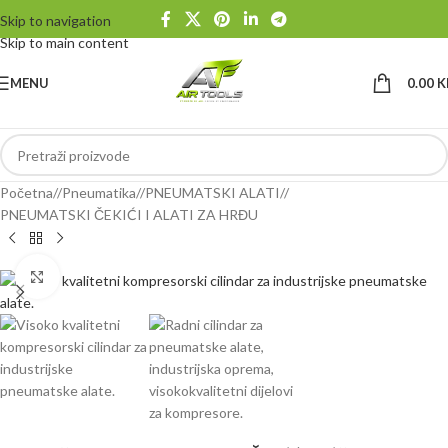
Skip to navigation
Skip to main content
MENU
0.00
K
Početna
/
Pneumatika
/
PNEUMATSKI ALATI
/
PNEUMATSKI ČEKIĆI I ALATI ZA HRĐU
Klikni da uvećaš