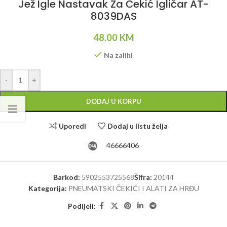
Jež Igle Nastavak Za Čekić Igličar AT-
8039DAS
48.00
KM
Na zalihi
Alternative:
-
+
DODAJ U KORPU
Uporedi
Dodaj u listu želja
46666406
Barkod:
5902553725568
Šifra:
20144
Kategorija:
PNEUMATSKI ČEKIĆI I ALATI ZA HRĐU
Podijeli: