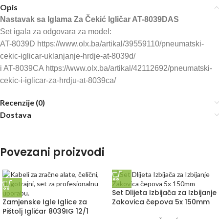
Opis
Nastavak sa Iglama Za Čekić Igličar AT-8039DAS
Set igala za odgovara za model:
AT-8039D https://www.olx.ba/artikal/39559110/pneumatski-
cekic-iglicar-uklanjanje-hrdje-at-8039d/
i AT-8039CA https://www.olx.ba/artikal/42112692/pneumatski-
cekic-i-iglicar-za-hrdju-at-8039ca/
Recenzije (0)
Dostava
Povezani proizvodi
Set Dlijeta Izbijača za Izbijanje
Zamjenske Igle Iglice za
Zakovica čepova 5x 150mm
Pištolj Igličar 8039IG 12/1