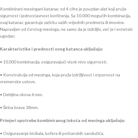
Kombinirani mesingani katanac od 4 cifre je pouzdan alat koji pruža
sigurnost i jednostavnost korištenja. Sa 10.000 mogućih kombinacija,
ovaj katanac garantuje zaštitu vaših vrijednih predmeta ili imovine.
Napravljen od čvrstog mesinga, ne samo da je izdržljiv, već je i estetski
ugodan.
Karakteristike i prednosti ovog katanca uključuju:
• 10.000 kombinacija, osiguravajući visok nivo sigurnosti.
• Konstrukcija od mesinga, koja pruža izdržljivost i otpornost na
vremenske uslove.
• Debljina okova 6 mm.
• Širina brave 38mm.
Primjeri upotrebe kombiniranog lokota od mesinga uključuju:
• Osiguravanje bicikala, kofera ili poštanskih sandučića.