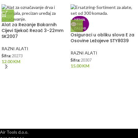
NEMA
Alat za Rezanje Bakarnih
NA
ZALIHI
Cijevi Sjekač Rezač 3-22mm
Osiguraci u obliku slova E za
SK2007
Osovine Ležajeve STY8039
RAZNI ALATI
RAZNI ALATI
Šifra:
20273
Šifra:
20307
12.00
KM
15.00
KM
Air Tools d.o.o.