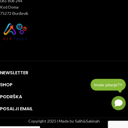
061 808 244
Kod Doma
75272 Đurđevik
NEWSLETTER
×
Imate pitanje?
SHOP
PODRŠKA
POSALJI EMAIL
Copyright 2025 l Made by Salih&Sakinah