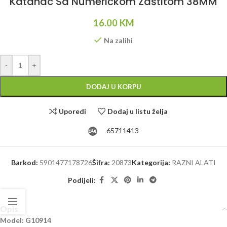
Katanac Sa Numeričkom Zaštitom 38MM
16.00
KM
Na zalihi
Alternative:
-
+
DODAJ U KORPU
Uporedi
Dodaj u listu želja
65711413
Barkod:
5901477178726
Šifra:
20873
Kategorija:
RAZNI ALATI
Podijeli:
Opis
Model: G10914