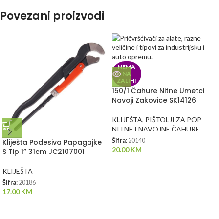
Povezani proizvodi
NEMA
NA
ZALIHI
150/1 Čahure Nitne Umetci
Navoji Zakovice SK14126
KLIJEŠTA
,
PIŠTOLJI ZA POP
NITNE I NAVOJNE ČAHURE
Šifra:
20140
Kliješta Podesiva Papagajke
20.00
KM
S Tip 1” 31cm JC2107001
KLIJEŠTA
Šifra:
20186
17.00
KM