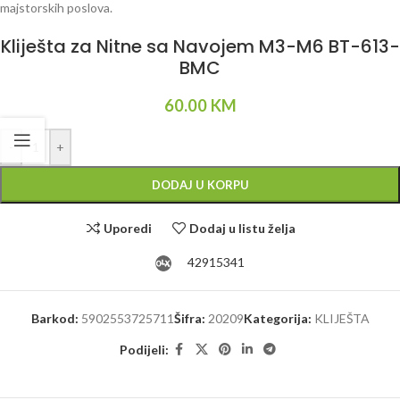
Kliješta za Nitne sa Navojem M3-M6 BT-613-
BMC
60.00
KM
Alternative:
-
+
DODAJ U KORPU
Uporedi
Dodaj u listu želja
42915341
Barkod:
5902553725711
Šifra:
20209
Kategorija:
KLIJEŠTA
Podijeli: