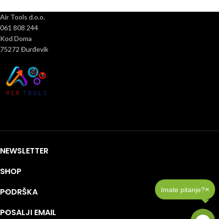
Air Tools d.o.o.
061 808 244
Kod Doma
75272 Đurđevik
NEWSLETTER
SHOP
×
Imate pitanje?
PODRŠKA
POSALJI EMAIL