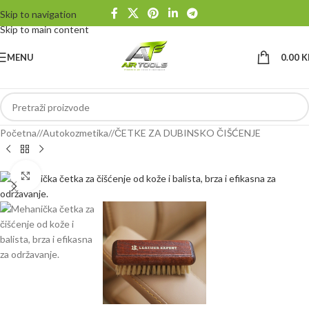
Skip to navigation
Skip to main content
MENU
0.00
K
Početna
/
Autokozmetika
/
ČETKE ZA DUBINSKO ČIŠĆENJE
Klikni da uvećaš