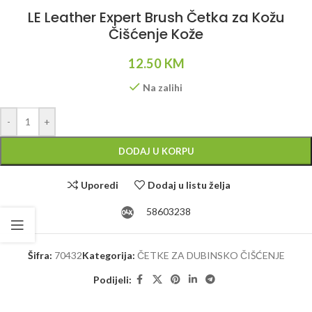
LE Leather Expert Brush Četka za Kožu
Čišćenje Kože
12.50
KM
Na zalihi
Alternative:
-
+
DODAJ U KORPU
Uporedi
Dodaj u listu želja
58603238
Šifra:
70432
Kategorija:
ČETKE ZA DUBINSKO ČIŠĆENJE
Podijeli: