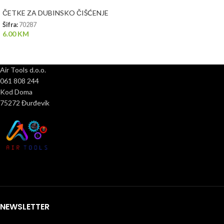
ČETKE ZA DUBINSKO ČIŠĆENJE
Šifra:
70287
6.00
KM
Air Tools d.o.o.
061 808 244
Kod Doma
75272 Đurđevik
NEWSLETTER