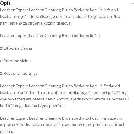
Opis
Leather Expert Leather Cleaning Brush četka za kožu je jeftino i
kvalitetno rješenje za čišćenje raznih površina interijera, pretežito
namijenjena za čišćenje kožnih dijelova.
Leather Expert Leather Cleaning Brush četka za kožu:
◘ Otporna vlakna
◘ Prirodna vlakna
◘ Robusna i izdržljiva
Leather Expert Leather Cleaning Brush četka za kožu je četka od
kvalitetne prirodne dlake, manjih dimenzija, koja će pomoći pri čišćenju
dijelova interijera presvučenih kožom, a jednako dobro će se ponašati i
kod čišćenja tkanina i vynil površina.
Leather Expert Leather Cleaning Brush četka za kožu ima izuzetno
otporna prirodna vlakna koja su istovremeno u potpunosti sigurna i
nježna.