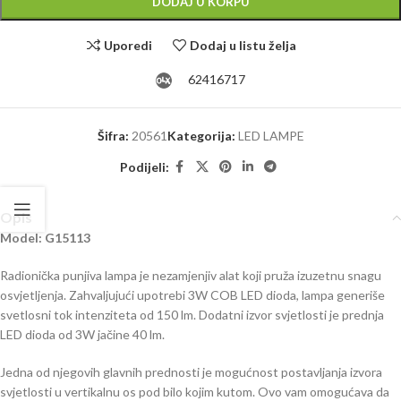
DODAJ U KORPU
Uporedi
Dodaj u listu želja
62416717
Šifra:
20561
Kategorija:
LED LAMPE
Podijeli:
Opis
Model: G15113
Radionička punjiva lampa je nezamjenjiv alat koji pruža izuzetnu snagu
osvjetljenja. Zahvaljujući upotrebi 3W COB LED dioda, lampa generiše
svetlosni tok intenziteta od 150 lm. Dodatni izvor svjetlosti je prednja
LED dioda od 3W jačine 40 lm.
Jedna od njegovih glavnih prednosti je mogućnost postavljanja izvora
svjetlosti u vertikalnu os pod bilo kojim kutom. Ovo vam omogućava da