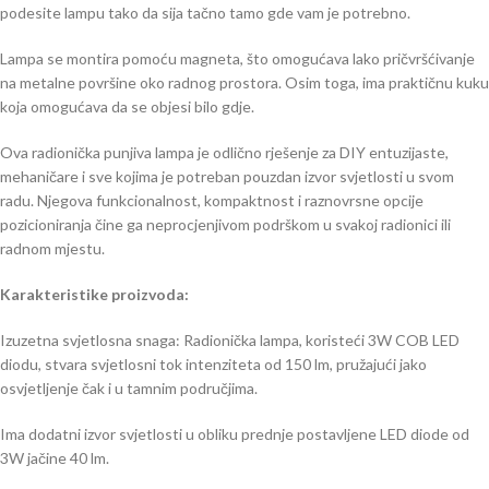
podesite lampu tako da sija tačno tamo gde vam je potrebno.
Lampa se montira pomoću magneta, što omogućava lako pričvršćivanje
na metalne površine oko radnog prostora. Osim toga, ima praktičnu kuku
koja omogućava da se objesi bilo gdje.
Ova radionička punjiva lampa je odlično rješenje za DIY entuzijaste,
mehaničare i sve kojima je potreban pouzdan izvor svjetlosti u svom
radu. Njegova funkcionalnost, kompaktnost i raznovrsne opcije
pozicioniranja čine ga neprocjenjivom podrškom u svakoj radionici ili
radnom mjestu.
Karakteristike proizvoda:
Izuzetna svjetlosna snaga: Radionička lampa, koristeći 3W COB LED
diodu, stvara svjetlosni tok intenziteta od 150 lm, pružajući jako
osvjetljenje čak i u tamnim područjima.
Ima dodatni izvor svjetlosti u obliku prednje postavljene LED diode od
3W jačine 40 lm.