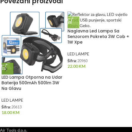
Povezani proizvodi
Naglavna Led Lampa Sa
Senzorom Pokreta 3W Cob +
1W Xpe
LED LAMPE
Šifra:
20960
22.00
KM
LED Lampa Otporna na Udar
Baterija 500mAh 500lm 3W
Na Glavu
LED LAMPE
Šifra:
20613
18.00
KM
Air Tools d.o.o.