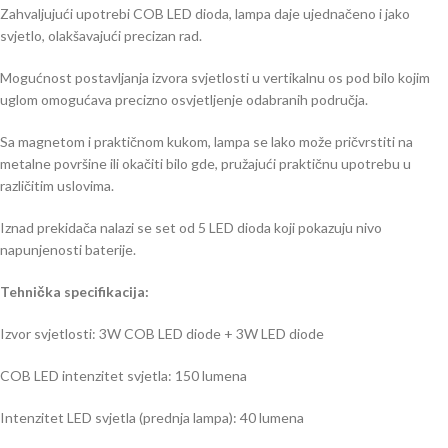
Zahvaljujući upotrebi COB LED dioda, lampa daje ujednačeno i jako
svjetlo, olakšavajući precizan rad.
Mogućnost postavljanja izvora svjetlosti u vertikalnu os pod bilo kojim
uglom omogućava precizno osvjetljenje odabranih područja.
Sa magnetom i praktičnom kukom, lampa se lako može pričvrstiti na
metalne površine ili okačiti bilo gde, pružajući praktičnu upotrebu u
različitim uslovima.
Iznad prekidača nalazi se set od 5 LED dioda koji pokazuju nivo
napunjenosti baterije.
Tehnička specifikacija:
Izvor svjetlosti: 3W COB LED diode + 3W LED diode
COB LED intenzitet svjetla: 150 lumena
Intenzitet LED svjetla (prednja lampa): 40 lumena