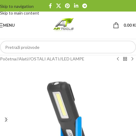
Skip to navigation
Skip to main content
MENU
0.00
K
Početna
/
Alati
/
OSTALI ALATI
/
LED LAMPE