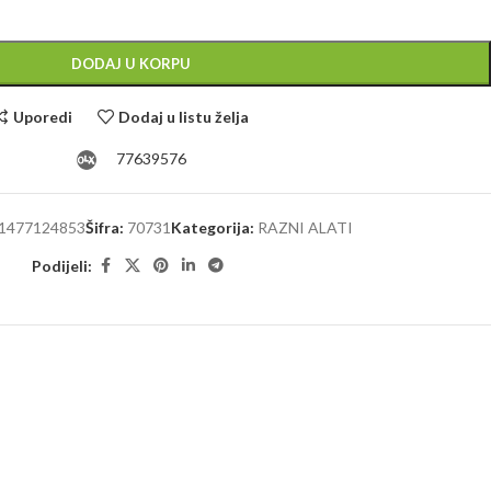
Alternative:
DODAJ U KORPU
Uporedi
Dodaj u listu želja
77639576
1477124853
Šifra:
70731
Kategorija:
RAZNI ALATI
Podijeli: