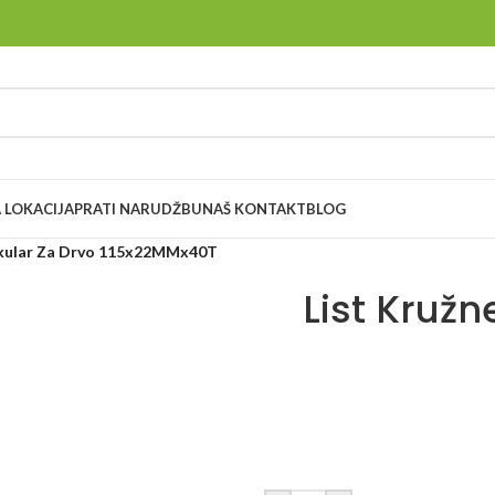
 LOKACIJA
PRATI NARUDŽBU
NAŠ KONTAKT
BLOG
Cekular Za Drvo 115x22MMx40T
List Kružn