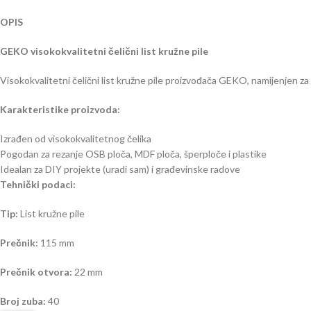
OPIS
GEKO visokokvalitetni čelični list kružne pile
Visokokvalitetni čelični list kružne pile proizvođača GEKO, namijenjen za p
Karakteristike proizvoda:
Izrađen od visokokvalitetnog čelika
Pogodan za rezanje OSB ploča, MDF ploča, šperploče i plastike
Idealan za DIY projekte (uradi sam) i građevinske radove
Tehnički podaci:
Tip:
List kružne pile
Prečnik:
115 mm
Prečnik otvora:
22 mm
Broj zuba:
40