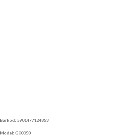
Barkod: 5901477124853
Model: G00050