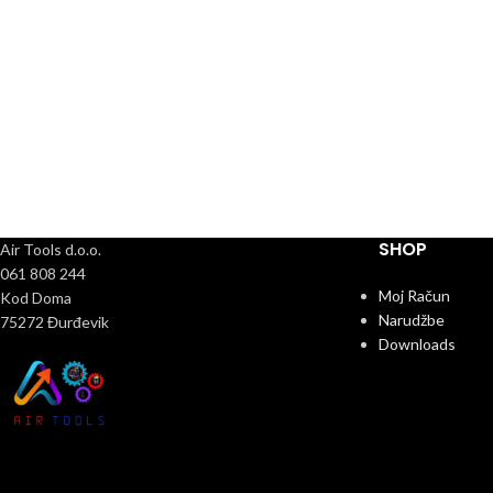
SHOP
Air Tools d.o.o.
061 808 244
Moj Račun
Kod Doma
Narudžbe
75272 Đurđevik
Downloads