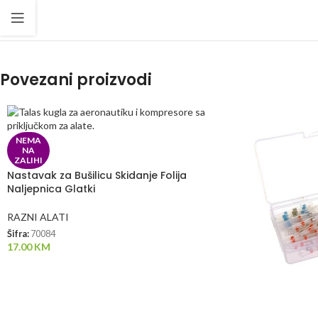
Povezani proizvodi
NEMA
NA
ZALIHI
Nastavak za Bušilicu Skidanje Folija
Naljepnica Glatki
RAZNI ALATI
Šifra:
70084
17.00
KM