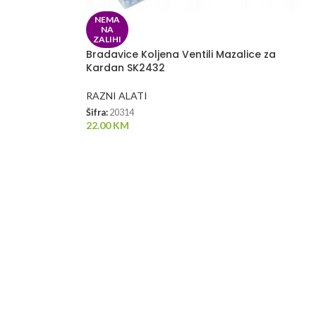
NEMA
NA
ZALIHI
Bradavice Koljena Ventili Mazalice za
Kardan SK2432
RAZNI ALATI
Šifra:
20314
22.00
KM