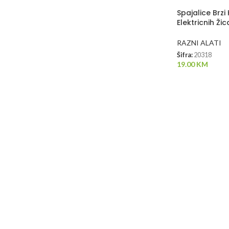
Spajalice Brzi
Elektricnih Ži
RAZNI ALATI
Šifra:
20318
19.00
KM