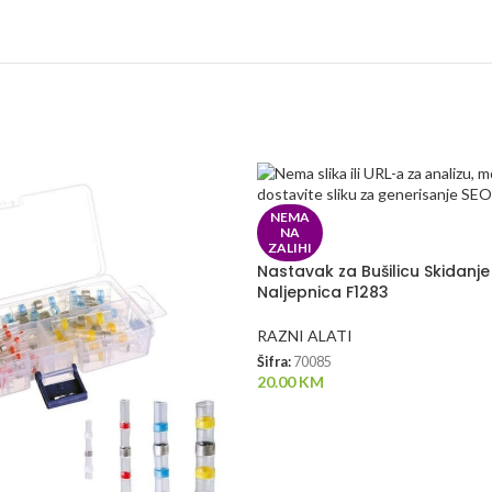
NEMA
NA
ZALIHI
Nastavak za Bušilicu Skidanje 
Naljepnica F1283
RAZNI ALATI
Šifra:
70085
20.00
KM