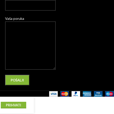
Vaša poruka
Please leave this field empty.
Alternative:
PRIHVATI