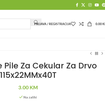
PRIJAVA / REGISTRACIJA
0.00
K
e Pile Za Cekular Za Drvo
115x22MMx40T
3.00
KM
Na zalihi