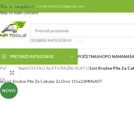
Skip to navigation
ontakt: 061/808-244 e-mail: airtools21@gmail.com
Skip to main content
ODABERI KATEGORIJU
PRETRAŽI KATEGORIJE
POČETNA
SHOP
O NAMA
NAŠA
Početna
/
Alati
/
OSTALI ALATI
/
RAZNI ALATI
/
List Kružne Pile Za 
Klikni da uvećaš
NOVO