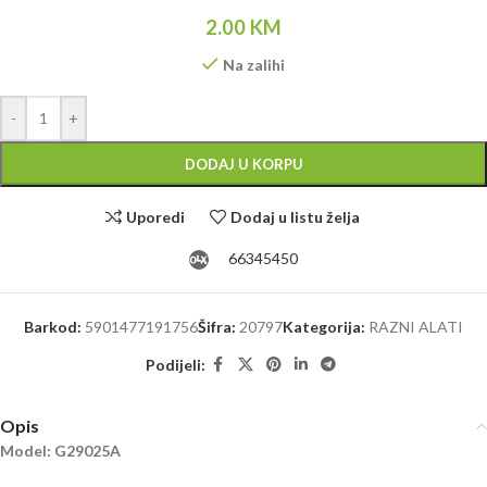
2.00
KM
Na zalihi
Alternative:
-
+
DODAJ U KORPU
Uporedi
Dodaj u listu želja
66345450
Barkod:
5901477191756
Šifra:
20797
Kategorija:
RAZNI ALATI
Podijeli:
Opis
Model: G29025A