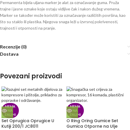
Permanenta bijela uljana marker je alat za označavanje guma. Pruža
trajne i jasne oznake koje ostaju vidljive čak i nakon dužeg vremena.
Marker se također može koristiti za označavanje različitih površina, kao
što su staklo ili plastika. Njegova snaga leži u izvrsnoj pokrivenosti,
trajnosti i otpornosti na pranje.
Recenzije (0)
Dostava
Povezani proizvodi
NEMA
NEMA
NA
NA
ZALIHI
ZALIHI
Set Oprugica Oprugice U
O Ring Oring Gumice Set
Kutiji 200/1 JC8011
Gumica Otporne na Ulje