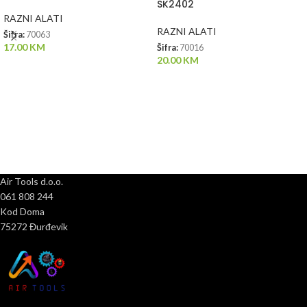
SK2402
RAZNI ALATI
RAZNI ALATI
Šifra:
70063
17.00
KM
Šifra:
70016
20.00
KM
Air Tools d.o.o.
061 808 244
Kod Doma
75272 Đurđevik