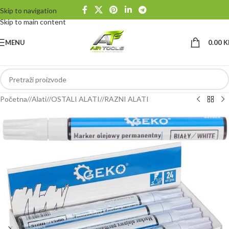
Skip to navigation
Skip to main content
MENU
0.00
K
Početna
/
Alati
/
OSTALI ALATI
/
RAZNI ALATI