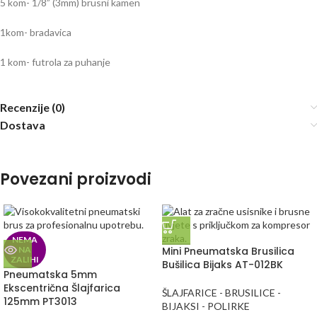
5 kom- 1/8” (3mm) brusni kamen
1kom- bradavica
1 kom- futrola za puhanje
Recenzije (0)
Dostava
Povezani proizvodi
NEMA
NA
Mini Pneumatska Brusilica
ZALIHI
Bušilica Bijaks AT-012BK
Pneumatska 5mm
Ekscentrična Šlajfarica
ŠLAJFARICE - BRUSILICE -
125mm PT3013
BIJAKSI - POLIRKE