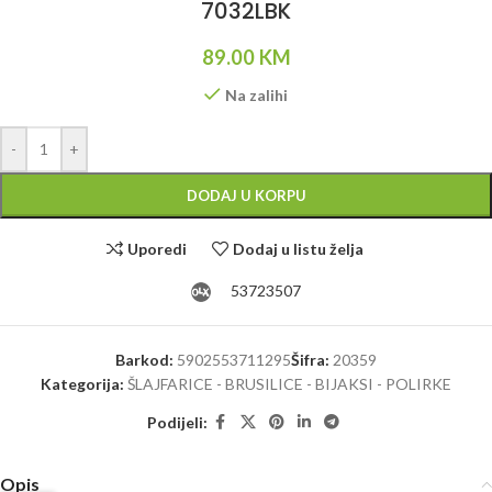
7032LBK
89.00
KM
Na zalihi
Alternative:
-
+
DODAJ U KORPU
Uporedi
Dodaj u listu želja
53723507
Barkod:
5902553711295
Šifra:
20359
Kategorija:
ŠLAJFARICE - BRUSILICE - BIJAKSI - POLIRKE
Podijeli:
Opis