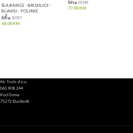
Šifra:
20189
ŠLAJFARICE - BRUSILICE -
77.00
KM
BIJAKSI - POLIRKE
Šifra:
20397
68.00
KM
Air Tools d.o.o.
061 808 244
Kod Doma
75272 Đurđevik