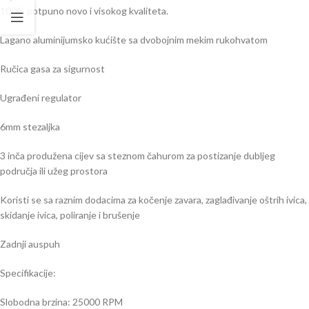
100% potpuno novo i visokog kvaliteta.
Lagano aluminijumsko kućište sa dvobojnim mekim rukohvatom
Ručica gasa za sigurnost
Ugrađeni regulator
6mm stezaljka
3 inča produžena cijev sa steznom čahurom za postizanje dubljeg
područja ili užeg prostora
Koristi se sa raznim dodacima za kočenje zavara, zaglađivanje oštrih ivica,
skidanje ivica, poliranje i brušenje
Zadnji auspuh
Specifikacije:
Slobodna brzina: 25000 RPM