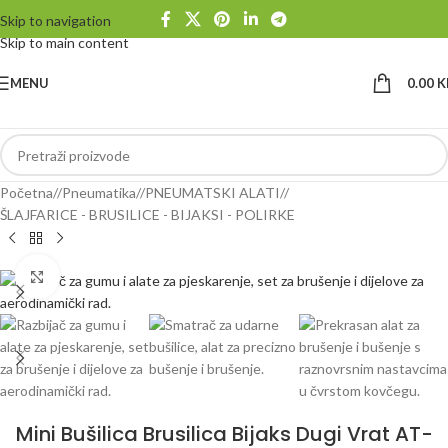
Skip to navigation
Skip to main content
MENU
0.00
K
Početna
/
Pneumatika
/
PNEUMATSKI ALATI
/
ŠLAJFARICE - BRUSILICE - BIJAKSI - POLIRKE
Klikni da uvećaš
Mini Bušilica Brusilica Bijaks Dugi Vrat AT-