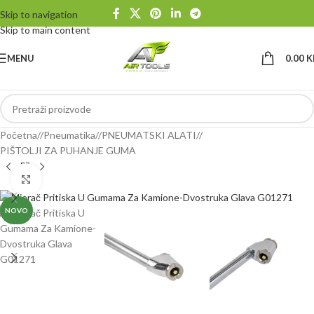
Skip to navigation
Skip to main content
MENU
0.00
K
Početna
/
Pneumatika
/
PNEUMATSKI ALATI
/
PIŠTOLJI ZA PUHANJE GUMA
Klikni da uvećaš
NOVO