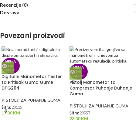
Recenzije (0)
Dostava
Povezani proizvodi
NEMA
NA
NEMA
ZALIHI
NA
Digitalni Manometar Tester
ZALIHI
za Pritisak Guma Gume
Pištolj Manometar za
DTG204
Kompresor Puhanje Duhanje
Guma
PIŠTOLJI ZA PUHANJE GUMA
PIŠTOLJI ZA PUHANJE GUMA
Šifra:
20115
17.00
KM
Šifra:
20557
23.00
KM