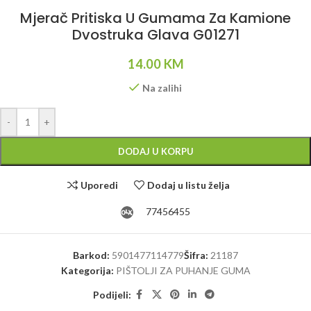
Mjerač Pritiska U Gumama Za Kamione
Dvostruka Glava G01271
14.00
KM
Na zalihi
-
+
DODAJ U KORPU
Uporedi
Dodaj u listu želja
77456455
Barkod:
5901477114779
Šifra:
21187
Kategorija:
PIŠTOLJI ZA PUHANJE GUMA
Podijeli: