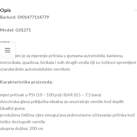
Opis
Barkod: 5901477114779
Model: G01271
OPIS
Namijenjen je za mjerenje pritiska u gumama automobila, kamiona,
motocikala, quadova, bicikala i svih drugih vozila čiji su točkovi opremljeni
standardnim automobilskim ventilom.
Karakteristike proizvoda:
mjeri pritisak u PSI (10 – 100 psi) i BAR (0,5 – 7,5 bara)
dvostruka glava priključka idealna za unutrašnje ventile kod duplih
(dually) guma
produžena čelična cijev omogućava jednostavno očitavanje pritiska kod
teško dostupnih ventila
ukupna dužina: 200 cm